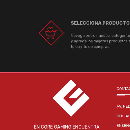
SELECCIONA PRODUCTO
Navega entre nuestra categoría
y agrega los mejores productos 
tu carrito de compras.
CONTÁ
AV. PE
COL. A
ENSENA
EN CORE GAMING ENCUENTRA