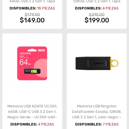
64GB, USB 3.2 Gen 1, Tapa
128GB, USB 3.2 Gen 1, Tapa
Giratoria – DTXS/64GB
giratoria – DTXS/128GB
DISPONIBLES:
18
PIEZAS
DISPONIBLES:
4
PIEZAS
$179.00
$210.00
$149.00
$199.00
Memoria USB ADATA UC300,
Memoria USB Kingston
64GB, USB-C USB 3.2 Gen 1,
DataTraveler Exodia, 128GB,
Negro-Verde – UC300-64G-
USB 3.2 Gen 1, color negro –
RBK/GN
DTX/128GB
DISPONIBLES:
4
PIEZAS
DISPONIBLES:
7
PIEZAS