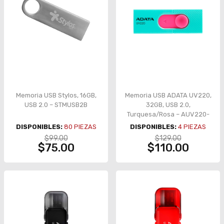
Memoria USB Stylos, 16GB,
Memoria USB ADATA UV220,
USB 2.0 – STMUSB2B
32GB, USB 2.0,
Turquesa/Rosa – AUV220-
32G-RGNPK
DISPONIBLES:
80
PIEZAS
DISPONIBLES:
4
PIEZAS
$99.00
$129.00
$75.00
$110.00