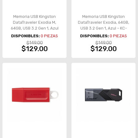
Memoria USB Kingston
Memoria USB Kingston
DataTraveler Exodia M,
DataTraveler Exodia, 64GB,
64GB, USB 3.2 Gen 1, Azul
USB 3.2 Gen 1, Azul – KC-
Claro – KC-U2L64-7LB
U2G64-7GB
DISPONIBLES:
0
PIEZAS
DISPONIBLES:
0
PIEZAS
$149.00
$149.00
$129.00
$129.00