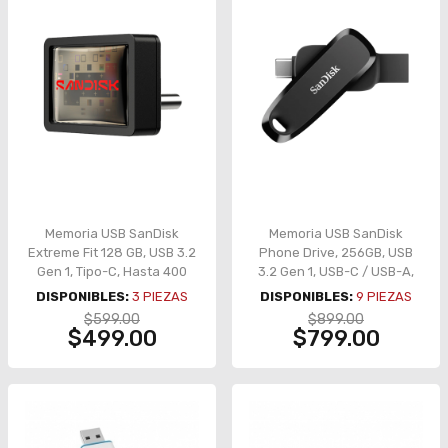
Memoria USB SanDisk
Memoria USB SanDisk
Extreme Fit 128 GB, USB 3.2
Phone Drive, 256GB, USB
Gen 1, Tipo-C, Hasta 400
3.2 Gen 1, USB-C / USB-A,
MB/s – SDCZ530-128G-G46
giratoria, negro – SDDDC6-
DISPONIBLES:
3
PIEZAS
DISPONIBLES:
9
PIEZAS
256G-G46
$599.00
$899.00
$499.00
$799.00