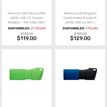
Memoria USB Dahua U106,
Memoria USB Kingston
64GB, USB 2.0, Cuerpo
DataTraveler Exodia M,
Metálico – DHI-USB-U106-
64GB, USB 3.2 Gen 1,
20-64GB
Morado – KC-U2L64-7LP
DISPONIBLES:
27
PIEZAS
DISPONIBLES:
1
PIEZAS
$139.00
$149.00
$119.00
$129.00