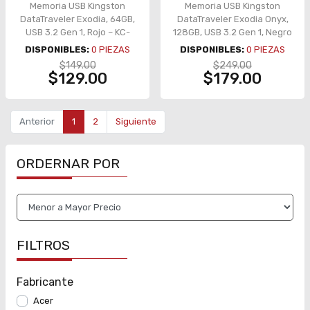
Memoria USB Kingston
Memoria USB Kingston
DataTraveler Exodia, 64GB,
DataTraveler Exodia Onyx,
USB 3.2 Gen 1, Rojo – KC-
128GB, USB 3.2 Gen 1, Negro
U2G64-7GR
Mate – DTXON-128GB
DISPONIBLES:
0
PIEZAS
DISPONIBLES:
0
PIEZAS
$149.00
$249.00
$129.00
$179.00
Anterior
1
2
Siguiente
ORDERNAR POR
FILTROS
Fabricante
Acer