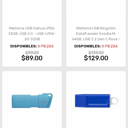
Memoria USB Dahua U106,
Memoria USB Kingston
32GB, USB 2.0 – USB-U106-
DataTraveler Exodia M,
20-32GB
64GB, USB 3.2 Gen 1, Rosa –
KC-U2L64-7LN
DISPONIBLES:
0
PIEZAS
DISPONIBLES:
0
PIEZAS
$99.00
$149.00
$89.00
$129.00