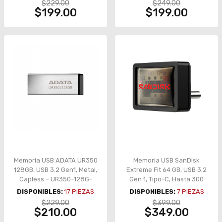
$229.00
$249.00
$199.00
$199.00
Memoria USB ADATA UR350
Memoria USB SanDisk
128GB, USB 3.2 Gen1, Metal,
Extreme Fit 64 GB, USB 3.2
Capless – UR350-128G-
Gen 1, Tipo-C, Hasta 300
RSR/BK
MB/s – SDCZ530-064G-G46
DISPONIBLES:
17
PIEZAS
DISPONIBLES:
7
PIEZAS
$229.00
$399.00
$210.00
$349.00