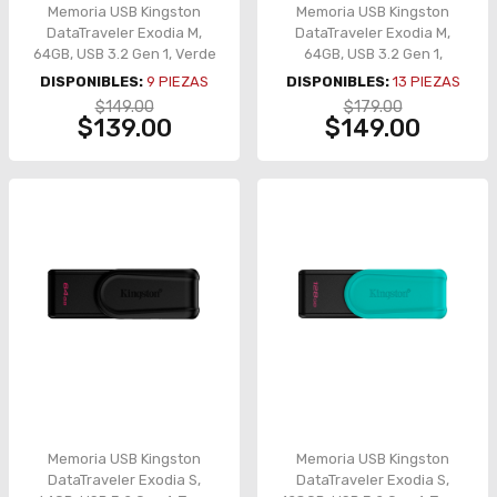
Memoria USB Kingston
Memoria USB Kingston
DataTraveler Exodia M,
DataTraveler Exodia M,
64GB, USB 3.2 Gen 1, Verde
64GB, USB 3.2 Gen 1,
– KC-U2L64-7LG
Retráctil – DTXM/64GB
DISPONIBLES:
9
PIEZAS
DISPONIBLES:
13
PIEZAS
$149.00
$179.00
$139.00
$149.00
Memoria USB Kingston
Memoria USB Kingston
DataTraveler Exodia S,
DataTraveler Exodia S,