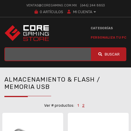
VENTAS@COREGAMING.COM.MX
(646) 244 8853
0
ARTÍCULOS
MI CUENTA
CATEGORÍAS
PERSONALIZA TU PC
BUSCAR
ALMACENAMIENTO & FLASH /
MEMORIA USB
Ver # productos:
1
2