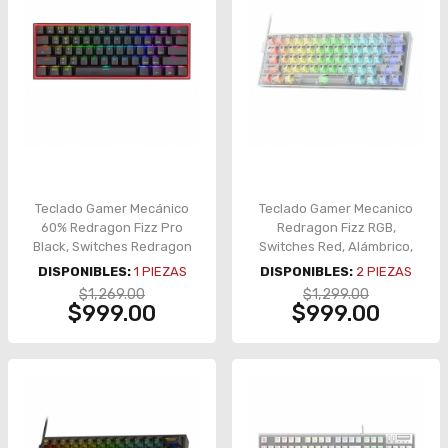
Teclado Gamer Mecánico
Teclado Gamer Mecanico
60% Redragon Fizz Pro
Redragon Fizz RGB,
Black, Switches Redragon
Switches Red, Alámbrico,
Red, Inalámbrico, USB
Iluminación LED RGB, Inglés
DISPONIBLES:
1
PIEZAS
DISPONIBLES:
2
PIEZAS
2.4Ghz, Bluetooth 5.0,
- K617CT-RGB
$1,269.00
$1,299.00
Iluminación RGB, Español -
$999.00
$999.00
K616-RGB-B