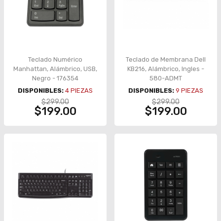
Teclado Numérico
Teclado de Membrana Dell
Manhattan, Alámbrico, USB,
KB216, Alámbrico, Ingles -
Negro - 176354
580-ADMT
DISPONIBLES:
4
PIEZAS
DISPONIBLES:
9
PIEZAS
$299.00
$299.00
$199.00
$199.00