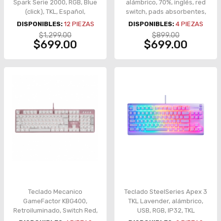
Spark Serie 2000, RGB, Blue
alámbrico, 70%, inglés, red
(click), TKL, Español,
switch, pads absorbentes,
YAT1804
RGB, blanco – 8500-0061
DISPONIBLES:
12
PIEZAS
DISPONIBLES:
4
PIEZAS
$1,299.00
$899.00
$699.00
$699.00
Teclado Mecanico
Teclado SteelSeries Apex 3
GameFactor KBG400,
TKL Lavender, alámbrico,
Retroiluminado, Switch Red,
USB, RGB, IP32, TKL
USB, Rosa - KBG400-PK-RD