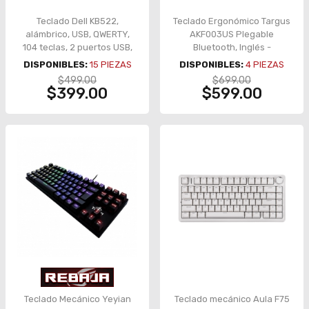
Teclado Dell KB522,
Teclado Ergonómico Targus
alámbrico, USB, QWERTY,
AKF003US Plegable
104 teclas, 2 puertos USB,
Bluetooth, Inglés -
negro – KB522-BK-LTN
AKF003US
DISPONIBLES:
15
PIEZAS
DISPONIBLES:
4
PIEZAS
$499.00
$699.00
$399.00
$599.00
Teclado Mecánico Yeyian
Teclado mecánico Aula F75