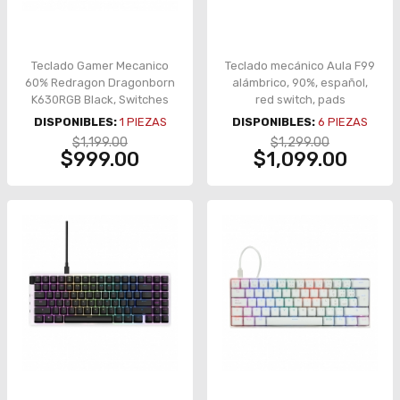
Teclado Gamer Mecanico
Teclado mecánico Aula F99
60% Redragon Dragonborn
alámbrico, 90%, español,
K630RGB Black, Switches
red switch, pads
Redragon Red
absorbentes, RGB,
DISPONIBLES:
1
PIEZAS
DISPONIBLES:
6
PIEZAS
blanco/negro/verde –
$1,199.00
$1,299.00
8500-0007
$999.00
$1,099.00