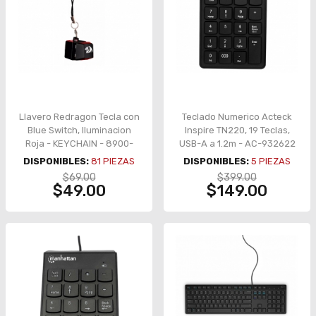
Llavero Redragon Tecla con
Teclado Numerico Acteck
Blue Switch, Iluminacion
Inspire TN220, 19 Teclas,
Roja - KEYCHAIN - 8900-
USB-A a 1.2m - AC-932622
0200
DISPONIBLES:
81
PIEZAS
DISPONIBLES:
5
PIEZAS
$69.00
$399.00
$49.00
$149.00