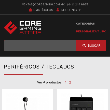
VENTAS@COREGAMING.COM.MX
(646) 244 8853
0
ARTÍCULOS
MI CUENTA
CATEGORÍAS
PERSONALIZA TU PC
BUSCAR
PERIFÉRICOS / TECLADOS
Ver # productos:
1
2