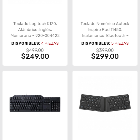
Teclado Logitech K120,
Teclado Numérico Acteck
Alámbrico, Inglés,
Inspire Pad TI450,
Membrana – 920-004422
Inalámbrico, Bluetooth –
AC-934176
DISPONIBLES:
4
PIEZAS
DISPONIBLES:
5
PIEZAS
$499.00
$399.00
$249.00
$299.00