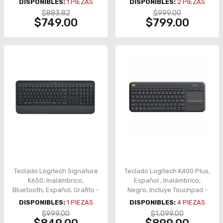
DISPONIBLES:
1
PIEZAS
DISPONIBLES:
2
PIEZAS
$883.82
$999.00
$749.00
$799.00
Teclado Logitech Signature
Teclado Logitech K400 Plus,
K650, Inalámbrico,
Español , Inalámbrico,
Bluetooth, Español, Grafito -
Negro, Incluye Touchpad -
920-010910
920-007123
DISPONIBLES:
1
PIEZAS
DISPONIBLES:
4
PIEZAS
$999.00
$1,099.00