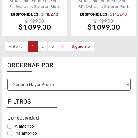
60% GameFactor KBG560-
60% GameFactor KBG560-
BL, Switches Gateron Blue,
RD, Switches Gateron Red,
USB-C, RGB, Keycaps
USB-C, RGB, Keycaps
DISPONIBLES:
8
PIEZAS
DISPONIBLES:
5
PIEZAS
Intercambiables
Intercambiables
$1,199.00
$1,199.00
$1,099.00
$1,099.00
Anterior
1
2
3
4
Siguiente
ORDERNAR POR
FILTROS
Conectividad
Alámbrico
Inalámbrico