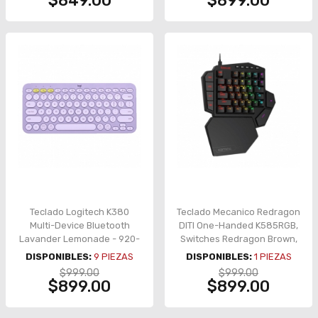
$849.00
$899.00
Teclado Logitech K380
Teclado Mecanico Redragon
Multi-Device Bluetooth
DITI One-Handed K585RGB,
Lavander Lemonade - 920-
Switches Redragon Brown,
011150
Macros personalizables,
DISPONIBLES:
9
PIEZAS
DISPONIBLES:
1
PIEZAS
Reposa muñecas, Ingles -
$999.00
$999.00
8800-0065
$899.00
$899.00