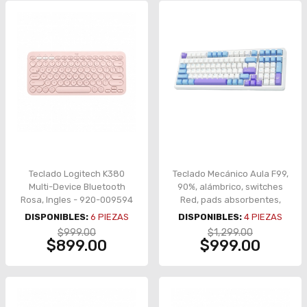
Teclado Logitech K380
Teclado Mecánico Aula F99,
Multi-Device Bluetooth
90%, alámbrico, switches
Rosa, Ingles - 920-009594
Red, pads absorbentes,
RGB, español,
DISPONIBLES:
6
PIEZAS
DISPONIBLES:
4
PIEZAS
blanco/azul/morado –
$999.00
$1,299.00
8500-0005
$899.00
$999.00