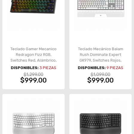
Teclado Gamer Mecanico
Teclado Mecánico Balam
Redragon Fizz RGB,
Rush Dominate Expert
Switches Red, Alámbrico,
GK979, Switches Rojos,
Iluminación LED RGB, Inglés
Reposa muñecas, RGB,
DISPONIBLES:
3
PIEZAS
DISPONIBLES:
9
PIEZAS
- K617CTB-RGB
Español - BR-936798
$1,299.00
$1,099.00
$999.00
$999.00