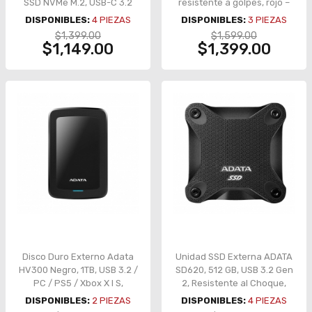
SSD NVMe M.2, USB-C 3.2
resistente a golpes, rojo –
Gen 2, RGB Aura Sync,
AHD650-1TU31-CRD
DISPONIBLES:
4
PIEZAS
DISPONIBLES:
3
PIEZAS
Compatible
$1,399.00
$1,599.00
2230/2242/2260/2280 –
$1,149.00
$1,399.00
ROG Strix Arion
Disco Duro Externo Adata
Unidad SSD Externa ADATA
HV300 Negro, 1TB, USB 3.2 /
SD620, 512 GB, USB 3.2 Gen
PC / PS5 / Xbox X l S,
2, Resistente al Choque,
AHV300-1TU31-CBK
Carcasa con Recubrimiento
DISPONIBLES:
2
PIEZAS
DISPONIBLES:
4
PIEZAS
de Silicona – SD620-512G