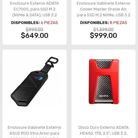
Enclosure Externo ADATA
Enclosure Gabinete Externo
EC700G, para SSD M.2
Cooler Master Oracle Air,
(NVMe & SATA), USB 3.2
para SSD M.2 NVMe, USB 3.2
Gen2 Tipo-C, RGB, Aluminio
Gen2 Tipo-C, Carcasa de
DISPONIBLES:
6
PIEZAS
DISPONIBLES:
8
PIEZAS
– AEC700GU32G2-CGY
Aluminio Gunmetal – Modelo
$999.00
$1,399.00
SOA010-ME-00
$649.00
$999.00
Enclosure Gabinete Externo
Disco Duro Externo ADATA
ASUS ROG Strix Arion para
HD650, 1TB, 2.5", USB 3.2,