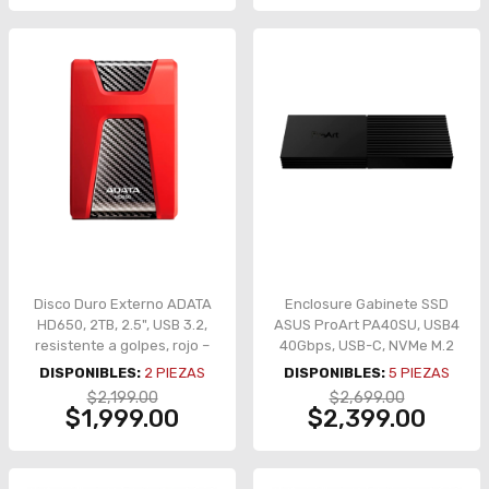
Disco Duro Externo ADATA
Enclosure Gabinete SSD
HD650, 2TB, 2.5", USB 3.2,
ASUS ProArt PA40SU, USB4
resistente a golpes, rojo –
40Gbps, USB-C, NVMe M.2
AHD650-2TU31-CRD
2230/2280, enfriamiento
DISPONIBLES:
2
PIEZAS
DISPONIBLES:
5
PIEZAS
inteligente, negro – ProArt
$2,199.00
$2,699.00
PA40SU
$1,999.00
$2,399.00