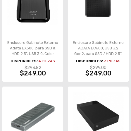
Enclosure Gabinete Externo
Enclosure Gabinete Externo
Adata EX500, para SSD &
ADATA EC600, USB 3.2
HDD 2.5", USB 3.0, Color
Gen2, para SSD / HDD 2.5”,
Negro - AEX500U3-CBK
Negro – EC600-BCBK
DISPONIBLES:
4
PIEZAS
DISPONIBLES:
3
PIEZAS
$293.82
$299.00
$249.00
$249.00