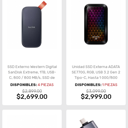
SSD Externo Western Digital
Unidad SSD Externa ADATA
SanDisk Extreme, 1TB, USB-
SE770G, RGB, USB 3.2 Gen 2
C, 800 / 800 MB/s, SSD de
Tipo-C, Hasta 1 000/800
Uso Rudo - SDSSDE30-
MB/s – SE770G
DISPONIBLES:
4
PIEZAS
DISPONIBLES:
1
PIEZAS
1T00-G26
$2,899.00
$3,099.00
$2,699.00
$2,999.00