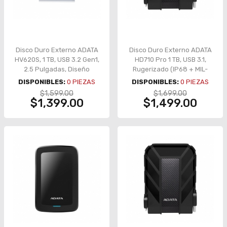
Disco Duro Externo ADATA
Disco Duro Externo ADATA
HV620S, 1 TB, USB 3.2 Gen1,
HD710 Pro 1 TB, USB 3.1,
2.5 Pulgadas, Diseño
Rugerizado (IP68 + MIL-
Ultrafino, Color Negro -
STD-810G), Color Negro –
DISPONIBLES:
0
PIEZAS
DISPONIBLES:
0
PIEZAS
AHV620S-1TU31-CBK
AHD710P-1TU31-CBK
$1,599.00
$1,699.00
$1,399.00
$1,499.00