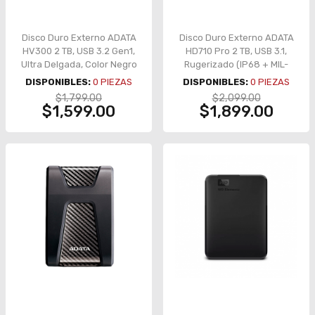
Disco Duro Externo ADATA
Disco Duro Externo ADATA
HV300 2 TB, USB 3.2 Gen1,
HD710 Pro 2 TB, USB 3.1,
Ultra Delgada, Color Negro
Rugerizado (IP68 + MIL-
– AHV300-2TU31-CBK
STD-810G), Color Negro –
DISPONIBLES:
0
PIEZAS
DISPONIBLES:
0
PIEZAS
AHD710P-2TU31-CBK
$1,799.00
$2,099.00
$1,599.00
$1,899.00