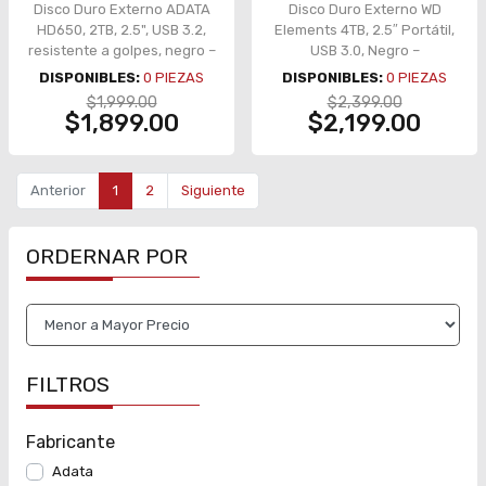
Disco Duro Externo ADATA
Disco Duro Externo WD
HD650, 2TB, 2.5", USB 3.2,
Elements 4TB, 2.5″ Portátil,
resistente a golpes, negro –
USB 3.0, Negro –
AHD650-2TU31-CBK
WDBU6Y0040BBK-WESN
DISPONIBLES:
0
PIEZAS
DISPONIBLES:
0
PIEZAS
$1,999.00
$2,399.00
$1,899.00
$2,199.00
Anterior
1
2
Siguiente
ORDERNAR POR
FILTROS
Fabricante
Adata