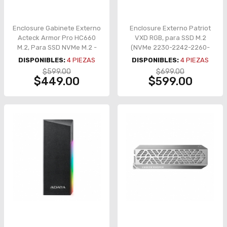
Enclosure Gabinete Externo
Enclosure Externo Patriot
Acteck Armor Pro HC660
VXD RGB, para SSD M.2
M.2, Para SSD NVMe M.2 -
(NVMe 2230-2242-2260-
AC-936453
2280), USB 3.2 Gen2 Tipo-C
DISPONIBLES:
4
PIEZAS
DISPONIBLES:
4
PIEZAS
/ Tipo-A, Carcasa de
$599.00
$699.00
Aluminio, RGB –
$449.00
$599.00
PV860UPRGM