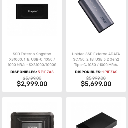
SSD Externo Kingston
Unidad SSD Externo ADATA
XS1000, 1TB, USB-C, 1050 /
SC750, 2 TB, USB 3.2 Gen2
1000 MB/s - SXS1000/1000G
Tipo-C, 1050 / 1000 MB/s,
Negro Titanio – SC750-
DISPONIBLES:
3
PIEZAS
DISPONIBLES:
1
PIEZAS
2000G-CCBK
$3,199.00
$5,999.00
$2,999.00
$5,699.00