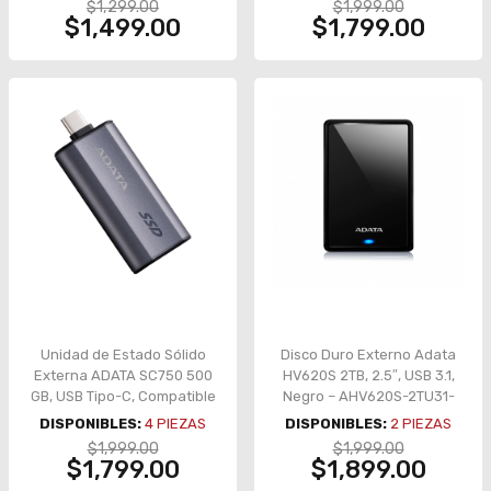
$1,299.00
$1,999.00
$1,499.00
$1,799.00
Unidad de Estado Sólido
Disco Duro Externo Adata
Externa ADATA SC750 500
HV620S 2TB, 2.5″, USB 3.1,
GB, USB Tipo-C, Compatible
Negro – AHV620S-2TU31-
con Windows / Mac / Linux /
CBK
DISPONIBLES:
4
PIEZAS
DISPONIBLES:
2
PIEZAS
Android / PS4 / PS5 / Xbox
$1,999.00
$1,999.00
Series X|S – SC750-500G-
$1,799.00
$1,899.00
CCBK