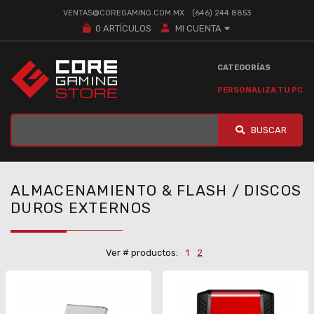
VENTAS@COREGAMING.COM.MX
(646) 244 8853
0
ARTÍCULOS
MI CUENTA
CATEGORÍAS
PERSONALIZA TU PC
BUSCAR
ALMACENAMIENTO & FLASH / DISCOS
DUROS EXTERNOS
Ver # productos:
1
2