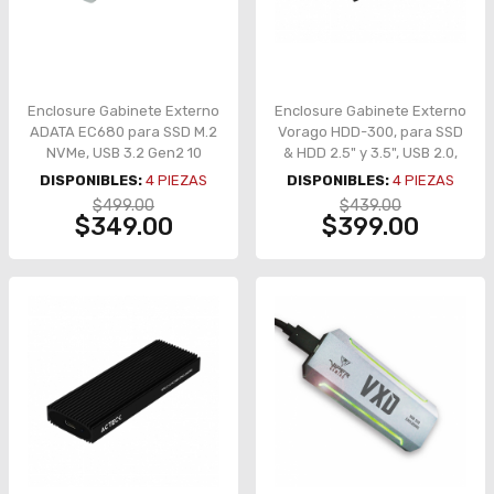
Enclosure Gabinete Externo
Enclosure Gabinete Externo
ADATA EC680 para SSD M.2
Vorago HDD-300, para SSD
NVMe, USB 3.2 Gen2 10
& HDD 2.5" y 3.5", USB 2.0,
Gbps, Gris – EC680-CCGY
Color Negro - HDD-300
DISPONIBLES:
4
PIEZAS
DISPONIBLES:
4
PIEZAS
$499.00
$439.00
$349.00
$399.00