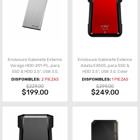
Enclosure Gabinete Externo
Enclosure Gabinete Externo
Vorago HDD-201-PL, para
Adata EX500, para SSD &
SSD & HDD 2.5", USB 3.0,
HDD 2.5", USB 3.0, Color
Color Plata - HDD-201-PL
Rojo - AEX500U3-CRD
DISPONIBLES:
2
PIEZAS
DISPONIBLES:
1
PIEZAS
$229.00
$299.00
$199.00
$249.00