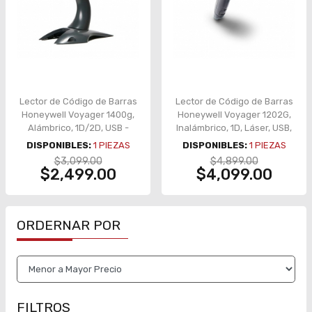
Lector de Código de Barras
Lector de Código de Barras
Honeywell Voyager 1400g,
Honeywell Voyager 1202G,
Alámbrico, 1D/2D, USB -
Inalámbrico, 1D, Láser, USB,
1400G2D-2USB-1
Bluetooth, Base de Carga -
DISPONIBLES:
1
PIEZAS
DISPONIBLES:
1
PIEZAS
1202G-2USB-5
$3,099.00
$4,899.00
$2,499.00
$4,099.00
ORDERNAR POR
FILTROS