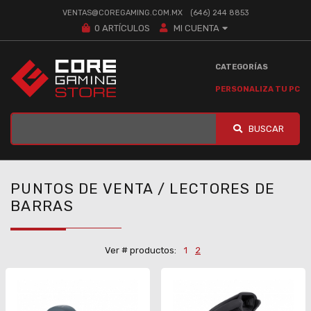
VENTAS@COREGAMING.COM.MX
(646) 244 8853
0
ARTÍCULOS
MI CUENTA
CATEGORÍAS
PERSONALIZA TU PC
BUSCAR
PUNTOS DE VENTA / LECTORES DE
BARRAS
Ver # productos:
1
2