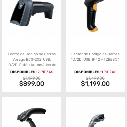
Lector de Código de Barras
Lector de Código de Barras
Vorago BCS-202, USB,
1D/2D, USB, IP42 – TZBESC4
1D/2D, Botón Automático de
Escaneo, QR – Vorago BCS-
DISPONIBLES:
2
PIEZAS
DISPONIBLES:
1
PIEZAS
202
$1,199.00
$1,499.00
$899.00
$1,199.00