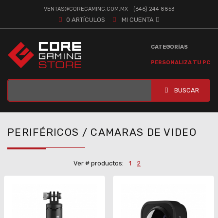
VENTAS@COREGAMING.COM.MX
(646) 244 8853
0
ARTÍCULOS
MI CUENTA
CATEGORÍAS
PERSONALIZA TU PC
BUSCAR
PERIFÉRICOS / CAMARAS DE VIDEO
Ver # productos:
1
2