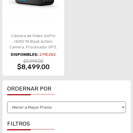
Cámara de Video GoPro
HERO 10 Black Action
Camera, Procesador GP2,
5.3K60, 4K120, Fotos 23 MP,
DISPONIBLES:
2
PIEZAS
HyperSmooth 4.0,
$9,999.00
Sumergible 10 m – CHDHX-
$8,499.00
101-RW
ORDERNAR POR
FILTROS