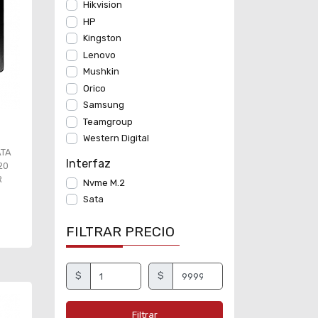
Hikvision
HP
Kingston
Lenovo
Mushkin
Orico
Samsung
Teamgroup
Western Digital
ATA
Interfaz
20
R
Nvme M.2
Sata
FILTRAR PRECIO
$
$
Filtrar