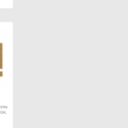
 NVMe
70M,