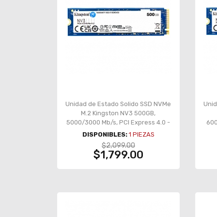
Unidad de Estado Solido SSD NVMe
Unid
M.2 Kingston NV3 500GB,
5000/3000 Mb/s, PCI Express 4.0 -
600
SNV3S/500G
DISPONIBLES:
1
PIEZAS
$2,099.00
$1,799.00