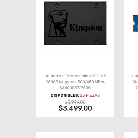
Unidad de Estado Solido SSD 2.5
Uni
960GB Kingston, 500/450 MB/s,
SN
SA400S37/960G
7
esc
DISPONIBLES:
23
PIEZAS
$3,999.00
$3,499.00