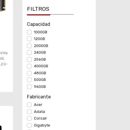
FILTROS
Capacidad
1000GB
120GB
2000GB
240GB
 NVMe
GB,
256GB
SLEG-
4000GB
480GB
500GB
960GB
Fabricante
Acer
Adata
Corsair
Gigabyte