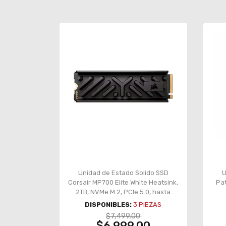
Unidad de Estado Solido SSD
U
Corsair MP700 Elite White Heatsink,
Pat
2TB, NVMe M.2, PCIe 5.0, hasta
10000 MB/s lectura, disipador
DISPONIBLES:
3
PIEZAS
incluido – CSSD-
$7,499.00
F2000GBMP700EHS
$6,999.00