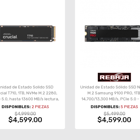
nidad de Estado Solido SSD
Unidad de Estado Sólido SSD
cial T710, 1TB, NVMe M.2 2280,
M.2 Samsung 9100 PRO, 1TB
 5.0, hasta 13600 MB/s lectura,
14,700/13,300 MB/s, PCIe 5.0 -
alto rendimiento –
VAP1T0B
DISPONIBLES:
2
PIEZAS
DISPONIBLES:
5
PIEZAS
CT1000T710SSD8
$4,999.00
$5,499.00
$4,599.00
$4,599.00