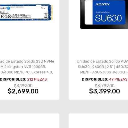
ad de Estado Solido SSD NVMe
Unidad de Estado Solido AD
M.2 Kingston NV3 1000GB,
SU630 | 960GB | 2.5" | 450/5
0/4000 Mb/s, PCI Express 4.0,
MB/s - ASU630SS-960GQ-
1TB - SNV3S/1000G
DISPONIBLES:
212
PIEZAS
DISPONIBLES:
49
PIEZAS
$3,199.00
$3,799.00
$2,699.00
$3,399.00