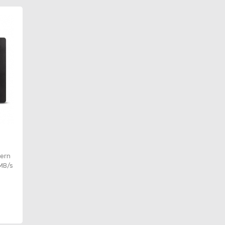
tern
 MB/s