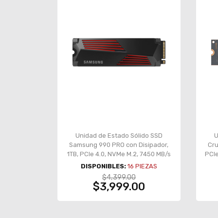
Unidad de Estado Sólido SSD
U
Samsung 990 PRO con Disipador,
Cru
1TB, PCIe 4.0, NVMe M.2, 7450 MB/s
PCIe
lectura, 6900 MB/s escritura – MZ-
DISPONIBLES:
16
PIEZAS
V9P1T0CW
$4,399.00
$3,999.00