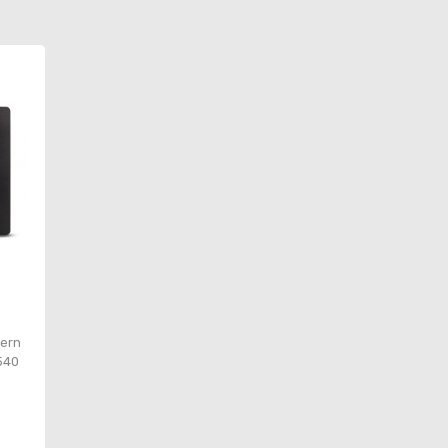
tern
/540