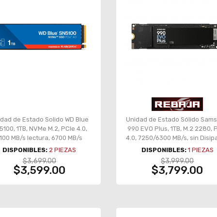
dad de Estado Solido WD Blue
Unidad de Estado Sólido Sam
5100, 1TB, NVMe M.2, PCIe 4.0,
990 EVO Plus, 1TB, M.2 2280, 
100 MB/s lectura, 6700 MB/s
4.0, 7250/6300 MB/s, sin Disip
ritura – WDS100T5B0E-00CPE0
- MZ-V9S1T0B/AM
DISPONIBLES:
2
PIEZAS
DISPONIBLES:
1
PIEZAS
$3,699.00
$3,999.00
$3,599.00
$3,799.00