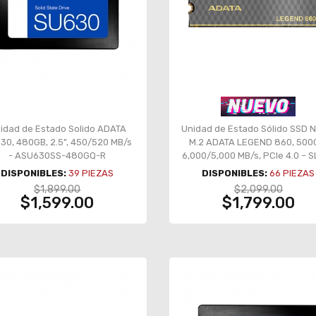
idad de Estado Solido ADATA
Unidad de Estado Sólido SSD
30, 480GB, 2.5", 450/520 MB/s
M.2 ADATA LEGEND 860, 500
- ASU630SS-480GQ-R
6,000/5,000 MB/s, PCIe 4.0 – 
860-500GCS
DISPONIBLES:
39
PIEZAS
DISPONIBLES:
66
PIEZAS
$1,899.00
$2,099.00
$1,599.00
$1,799.00