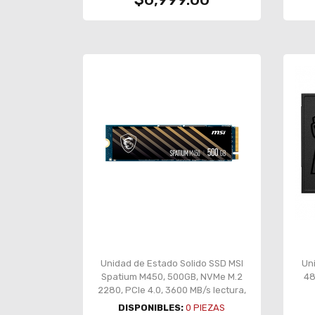
Unidad de Estado Solido SSD MSI
Un
Spatium M450, 500GB, NVMe M.2
48
2280, PCIe 4.0, 3600 MB/s lectura,
2300 MB/s escritura – SPATIUM
DISPONIBLES:
0
PIEZAS