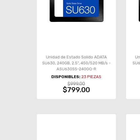
Unidad de Estado Solido ADATA
Un
SU630, 240GB, 2.5", 450/520 MB/s -
SU6
ASU630SS-240GQ-R
DISPONIBLES:
23
PIEZAS
$999.00
$799.00