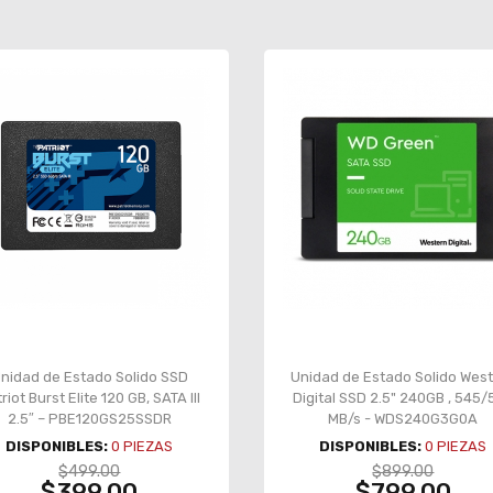
nidad de Estado Solido SSD
Unidad de Estado Solido Wes
riot Burst Elite 120 GB, SATA III
Digital SSD 2.5" 240GB , 545
2.5″ – PBE120GS25SSDR
MB/s - WDS240G3G0A
DISPONIBLES:
0
PIEZAS
DISPONIBLES:
0
PIEZAS
$499.00
$899.00
$399.00
$799.00