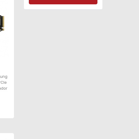
sung
PCIe
ador