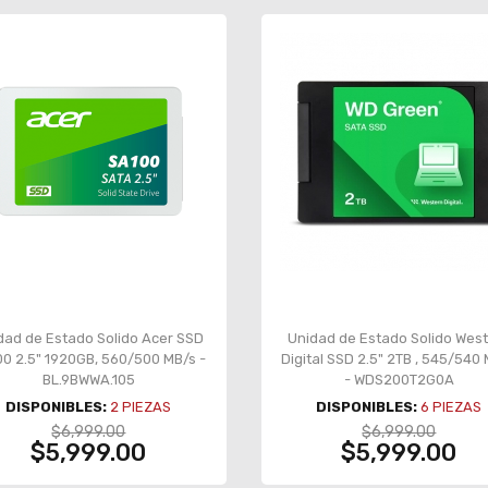
dad de Estado Solido Acer SSD
Unidad de Estado Solido Wes
00 2.5" 1920GB, 560/500 MB/s -
Digital SSD 2.5" 2TB , 545/540
BL.9BWWA.105
- WDS200T2G0A
DISPONIBLES:
2
PIEZAS
DISPONIBLES:
6
PIEZAS
$6,999.00
$6,999.00
$5,999.00
$5,999.00