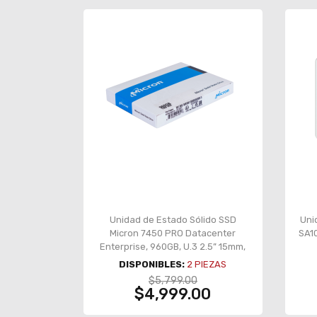
Unidad de Estado Sólido SSD
Uni
Micron 7450 PRO Datacenter
SA1
Enterprise, 960GB, U.3 2.5” 15mm,
PCIe 4.0 NVMe, 6800 MB/s lectura,
DISPONIBLES:
2
PIEZAS
1400 MB/s escritura –
$5,799.00
MTFDKCC960TFR-1BC1ZABYYR
$4,999.00