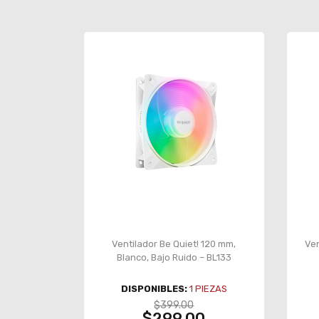
Ventilador Be Quiet! 120 mm,
Ven
Blanco, Bajo Ruido – BL133
DISPONIBLES:
1
PIEZAS
$399.00
$299.00