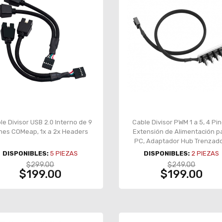
le Divisor USB 2.0 Interno de 9
Cable Divisor PWM 1 a 5, 4 Pin
nes COMeap, 1x a 2x Headers
Extensión de Alimentación p
PC, Adaptador Hub Trenzado
PWM-4P5FHUB
DISPONIBLES:
5
PIEZAS
DISPONIBLES:
2
PIEZAS
$299.00
$249.00
$199.00
$199.00