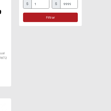
$
$
Filtrar
ual
BRKT2