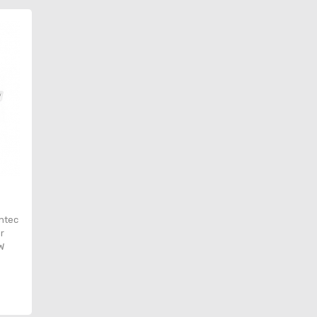
Antec
r
W