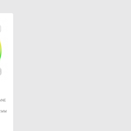
ANE
CWW