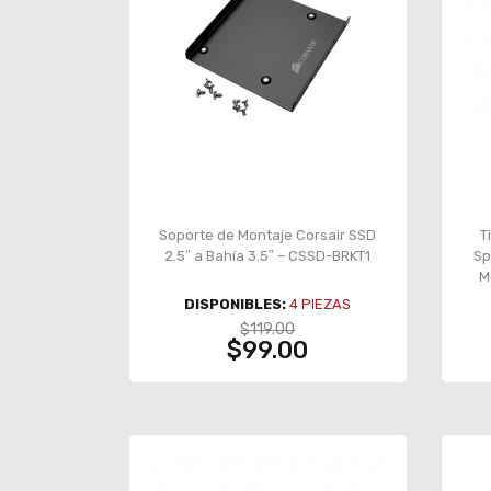
Soporte de Montaje Corsair SSD
T
2.5″ a Bahía 3.5″ – CSSD-BRKT1
Sp
M
Rem
DISPONIBLES:
4
PIEZAS
$119.00
$99.00