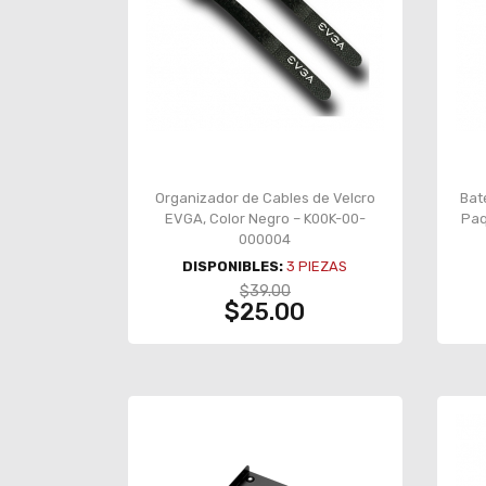
Organizador de Cables de Velcro
Bat
EVGA, Color Negro – K00K-00-
Paq
000004
DISPONIBLES:
3
PIEZAS
$39.00
$25.00