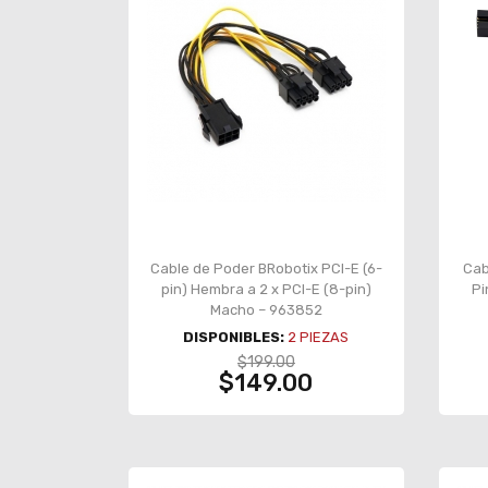
Cable de Poder BRobotix PCI-E (6-
Cab
pin) Hembra a 2 x PCI-E (8-pin)
Pi
Macho – 963852
DISPONIBLES:
2
PIEZAS
$199.00
$149.00