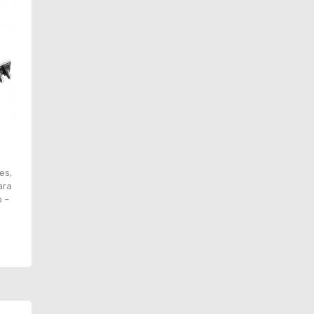
es,
ara
 –