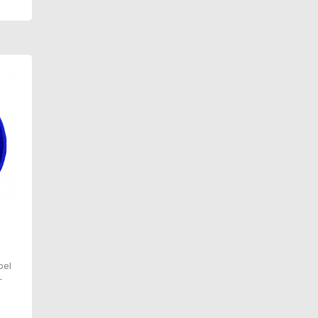
bel
–