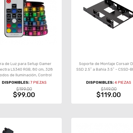
ira de Luz para Setup Gamer
Soporte de Montaje Corsair D
ectra LS340 RGB, 80 cm, 328
SSD 2.5″ a Bahía 3.5″ – CSSD-
odos de Iluminación, Control
oto Incluido, Color Negro - BR-
DISPONIBLES:
7
PIEZAS
DISPONIBLES:
4
PIEZAS
931564
$199.00
$149.00
$99.00
$119.00