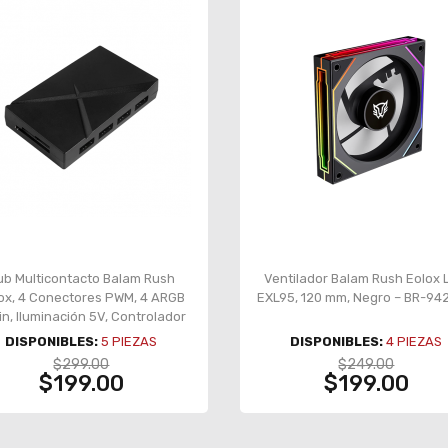
ub Multicontacto Balam Rush
Ventilador Balam Rush Eolox 
ox, 4 Conectores PWM, 4 ARGB
EXL95, 120 mm, Negro – BR-9
in, Iluminación 5V, Controlador
– BR-938105
DISPONIBLES:
5
PIEZAS
DISPONIBLES:
4
PIEZAS
$299.00
$249.00
$199.00
$199.00