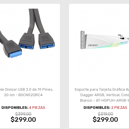
le Divisor USB 3.0 de 19 Pines,
Soporte para Tarjeta Gráfica 
20 cm – B0CN52QRC4
Dagger ARGB, Vertical, Colo
Blanco – AT-HGPUH-ARGB-
DISPONIBLES:
4
PIEZAS
DISPONIBLES:
2
PIEZAS
$399.00
$319.00
$299.00
$299.00