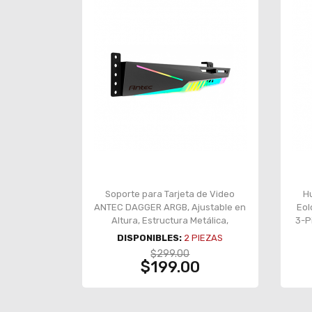
Soporte para Tarjeta de Video
H
ANTEC DAGGER ARGB, Ajustable en
Eol
Altura, Estructura Metálica,
3-P
Iluminación ARGB Personalizable,
DISPONIBLES:
2
PIEZAS
Compatibilidad Universal - AT-
$299.00
HGPUH-ARGB-BK
$199.00