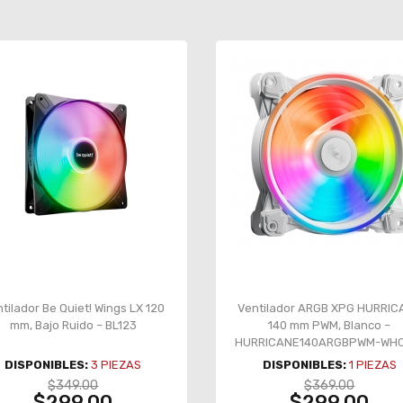
tilador Be Quiet! Wings LX 120
Ventilador ARGB XPG HURRIC
mm, Bajo Ruido – BL123
140 mm PWM, Blanco –
HURRICANE140ARGBPWM-WH
DISPONIBLES:
3
PIEZAS
DISPONIBLES:
1
PIEZAS
$349.00
$369.00
$299.00
$299.00