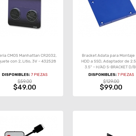
ería CMOS Manhattan CR2032,
Bracket Adata para Montaje
uete con 2, Litio, 3V – 432528
HDD a SSD, Adaptador de 2.5
3.5" – H/AD S-BRACKET D/B
DISPONIBLES:
7
PIEZAS
DISPONIBLES:
7
PIEZAS
$59.00
$129.00
$49.00
$99.00