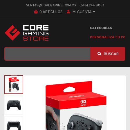
VENTAS@COREGAMING.COM.MX
(646) 244 8853
0
ARTÍCULOS
MI CUENTA
CATEGORÍAS
PERSONALIZA TU PC
BUSCAR