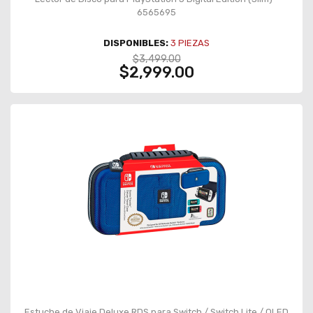
6565695
DISPONIBLES:
3
PIEZAS
$3,499.00
$2,999.00
Estuche de Viaje Deluxe RDS para Switch / Switch Lite / OLED