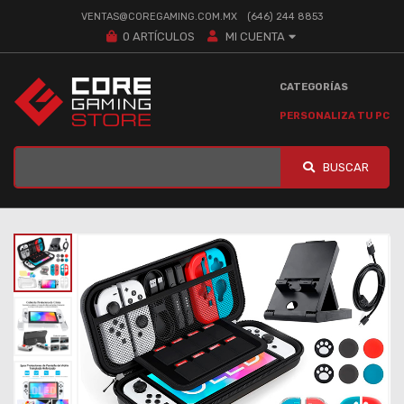
VENTAS@COREGAMING.COM.MX
(646) 244 8853
0
ARTÍCULOS
MI CUENTA
CATEGORÍAS
PERSONALIZA TU PC
BUSCAR