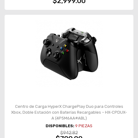
$2,999.00
Centro de Carga HyperX ChargePlay Duo para Controles
Xbox, Doble Estación con Baterías Recargables – HX-CPDUX-
A (4P5M6AA#ABL)
DISPONIBLES:
9
PIEZAS
$942.82