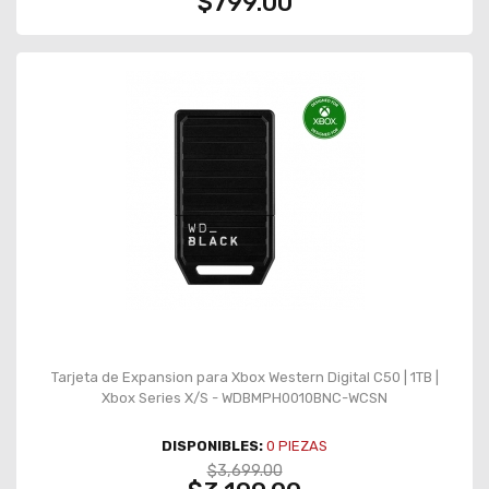
$799.00
Tarjeta de Expansion para Xbox Western Digital C50 | 1TB |
Xbox Series X/S - WDBMPH0010BNC-WCSN
DISPONIBLES:
0
PIEZAS
$3,699.00