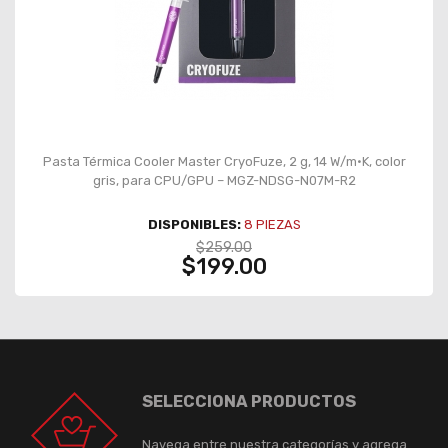
Pasta Térmica Cooler Master CryoFuze, 2 g, 14 W/m·K, color
gris, para CPU/GPU – MGZ-NDSG-N07M-R2
DISPONIBLES:
8
PIEZAS
$259.00
$199.00
SELECCIONA PRODUCTOS
Navega entre nuestra categorías y agrega