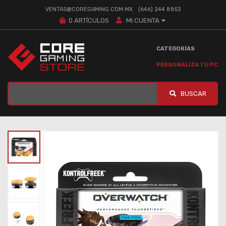
VENTAS@COREGAMING.COM.MX
(646) 244 8853
0
ARTÍCULOS
MI CUENTA
CATEGORÍAS
PERSONALIZA TU PC
BUSCAR