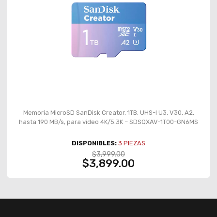
Memoria MicroSD SanDisk Creator, 1TB, UHS-I U3, V30, A2,
hasta 190 MB/s, para video 4K/5.3K – SDSQXAV-1T00-GN6MS
DISPONIBLES:
3
PIEZAS
$3,999.00
$3,899.00