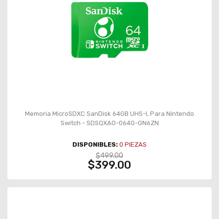
Memoria MicroSDXC SanDisk 64GB UHS-I, Para Nintendo
Switch - SDSQXAO-064G-GN6ZN
DISPONIBLES:
0
PIEZAS
$499.00
$399.00