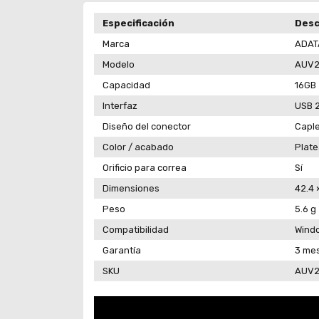
Especificación
Desc
Marca
ADAT
Modelo
AUV2
Capacidad
16GB
Interfaz
USB 2
Diseño del conector
Caple
Color / acabado
Plate
Orificio para correa
Sí
Dimensiones
42.4 
Peso
5.6 g
Compatibilidad
Windo
Garantía
3 mes
SKU
AUV2