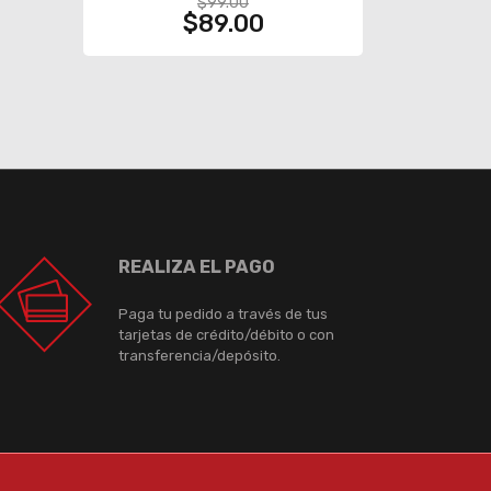
$99.00
$89.00
REALIZA EL PAGO
Paga tu pedido a través de tus
tarjetas de crédito/débito o con
transferencia/depósito.