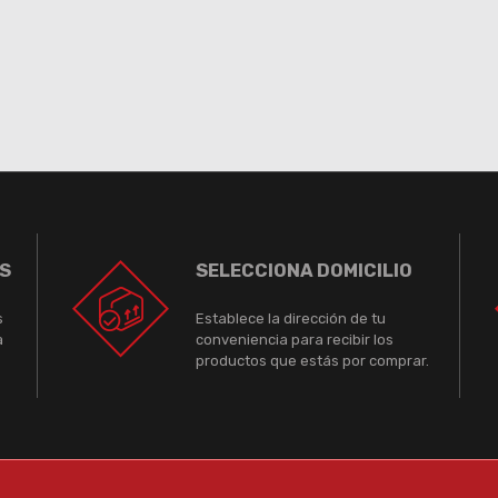
S
SELECCIONA DOMICILIO
s
Establece la dirección de tu
a
conveniencia para recibir los
productos que estás por comprar.