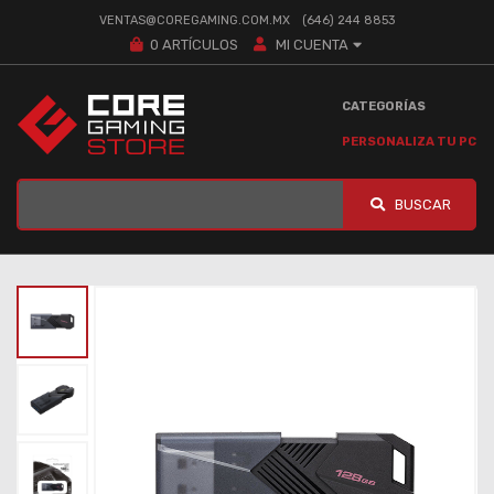
VENTAS@COREGAMING.COM.MX
(646) 244 8853
0
ARTÍCULOS
MI CUENTA
CATEGORÍAS
PERSONALIZA TU PC
BUSCAR