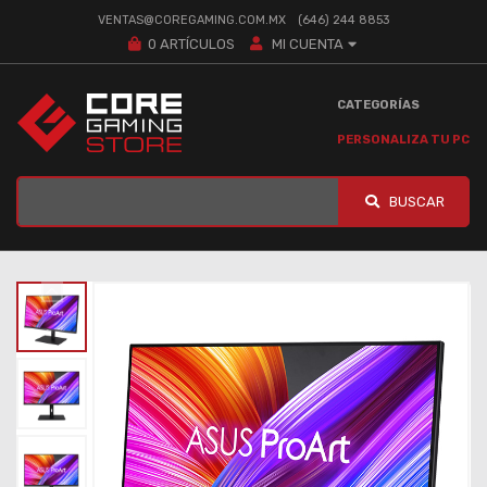
VENTAS@COREGAMING.COM.MX
(646) 244 8853
0
ARTÍCULOS
MI CUENTA
CATEGORÍAS
PERSONALIZA TU PC
BUSCAR