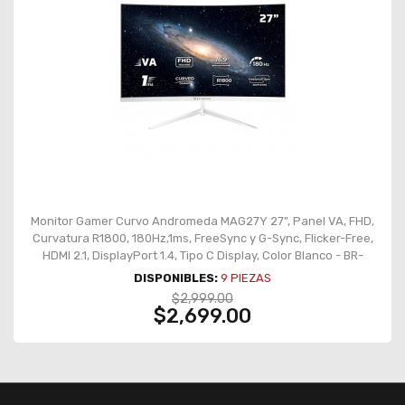
Monitor Gamer Curvo Andromeda MAG27Y 27", Panel VA, FHD,
Curvatura R1800, 180Hz,1ms, FreeSync y G-Sync, Flicker-Free,
HDMI 2.1, DisplayPort 1.4, Tipo C Display, Color Blanco - BR-
942997
DISPONIBLES:
9
PIEZAS
$2,999.00
$2,699.00