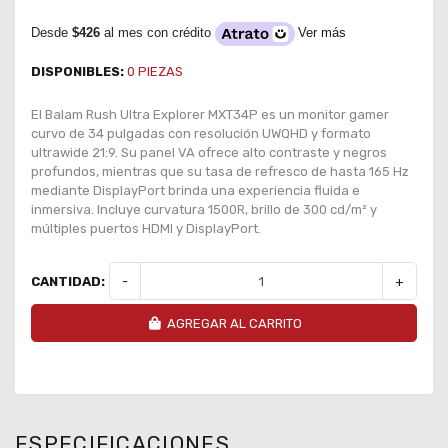
Desde
$426
al mes con crédito
Ver más
DISPONIBLES:
0
PIEZAS
El Balam Rush Ultra Explorer MXT34P es un monitor gamer
curvo de 34 pulgadas con resolución UWQHD y formato
ultrawide 21:9. Su panel VA ofrece alto contraste y negros
profundos, mientras que su tasa de refresco de hasta 165 Hz
mediante DisplayPort brinda una experiencia fluida e
inmersiva. Incluye curvatura 1500R, brillo de 300 cd/m² y
múltiples puertos HDMI y DisplayPort.
CANTIDAD:
-
+
AGREGAR AL CARRITO
ESPECIFICACIONES