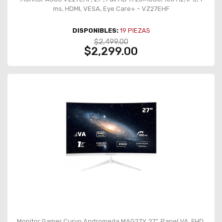
ms, HDMI, VESA, Eye Care+ – VZ27EHF
DISPONIBLES:
19
PIEZAS
$2,499.00
$2,299.00
Monitor Gamer Curvo Andromeda MAG27Y 27", Panel VA, FHD,