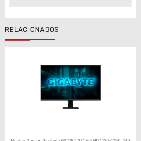
RELACIONADOS
Monitor Gaming Gigabyte GS27F2, 27", Full HD 1920×1080, 240