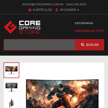
VENTAS@COREGAMING.COM.MX
(646) 244 8853
0
ARTÍCULOS
MI CUENTA
CATEGORÍAS
PERSONALIZA TU PC
BUSCAR