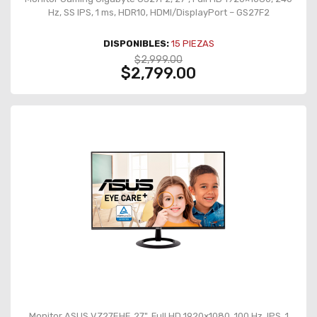
Hz, SS IPS, 1 ms, HDR10, HDMI/DisplayPort – GS27F2
DISPONIBLES:
15
PIEZAS
$2,999.00
$2,799.00
Monitor ASUS VZ27EHF, 27", Full HD 1920×1080, 100 Hz, IPS, 1