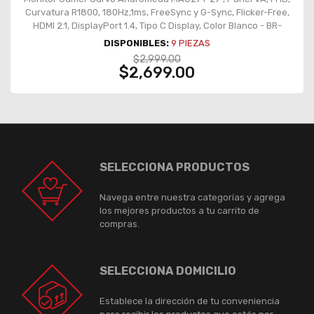
Curvatura R1800, 180Hz,1ms, FreeSync y G-Sync, Flicker-Free,
HDMI 2.1, DisplayPort 1.4, Tipo C Display, Color Blanco - BR-
942997
DISPONIBLES:
9
PIEZAS
$2,999.00
$2,699.00
SELECCIONA PRODUCTOS
Navega entre nuestra categorías y agrega
los mejores productos a tu carrito de
compras.
SELECCIONA DOMICILIO
Establece la dirección de tu conveniencia