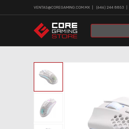
VENTAS@COREGAMING.COM.MX
(646) 244 8853