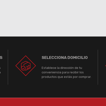
S
SELECCIONA DOMICILIO
s
Establece la dirección de tu
a
conveniencia para recibir los
productos que estás por comprar.