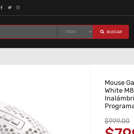
BUSCAR
Mouse Ga
White M8
Inalámbri
Programab
$999.00