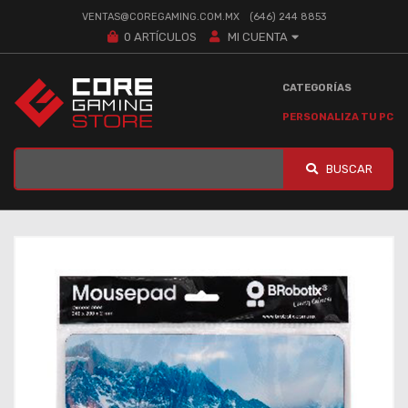
VENTAS@COREGAMING.COM.MX
(646) 244 8853
0
ARTÍCULOS
MI CUENTA
CATEGORÍAS
PERSONALIZA TU PC
BUSCAR