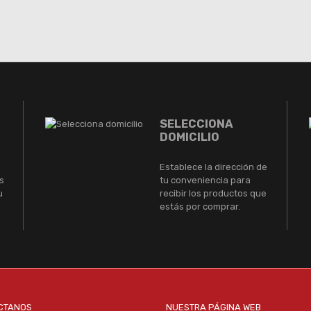
SELECCIONA
DOMICILIO
Establece la dirección de
s
tu conveniencia para
u
recibir los productos que
estás por comprar.
CTANOS
NUESTRA PÁGINA WEB