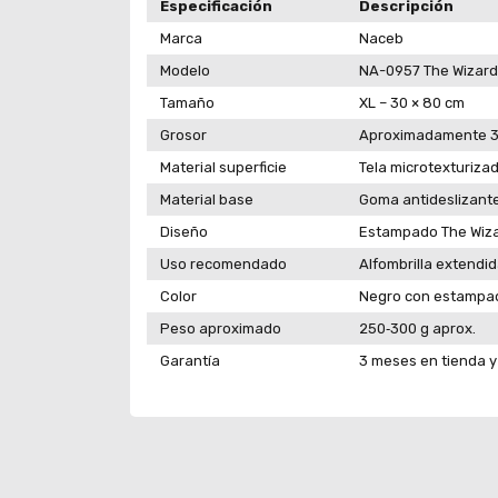
Especificación
Descripción
Marca
Naceb
Modelo
NA-0957 The Wizard
Tamaño
XL – 30 × 80 cm
Grosor
Aproximadamente 
Material superficie
Tela microtexturiza
Material base
Goma antideslizant
Diseño
Estampado The Wiza
Uso recomendado
Alfombrilla extendid
Color
Negro con estampa
Peso aproximado
250‑300 g aprox.
Garantía
3 meses en tienda y