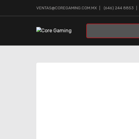
VENTAS@COREGAMING.COM.MX
(646) 244 8853