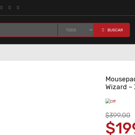
BUSCAR
Mousepad
Wizard – 
$399.00
$19