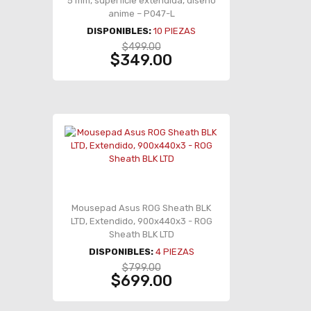
5 mm, superficie extendida, diseño
anime – P047-L
DISPONIBLES:
10
PIEZAS
$499.00
$349.00
Mousepad Asus ROG Sheath BLK
LTD, Extendido, 900x440x3 - ROG
Sheath BLK LTD
DISPONIBLES:
4
PIEZAS
$799.00
$699.00