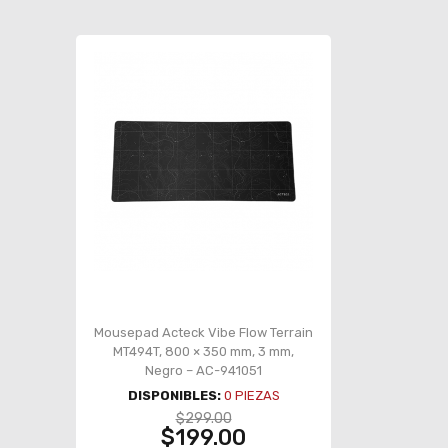
Mousepad Acteck Vibe Flow Terrain
MT494T, 800 × 350 mm, 3 mm,
Negro – AC-941051
DISPONIBLES:
0
PIEZAS
$299.00
$199.00