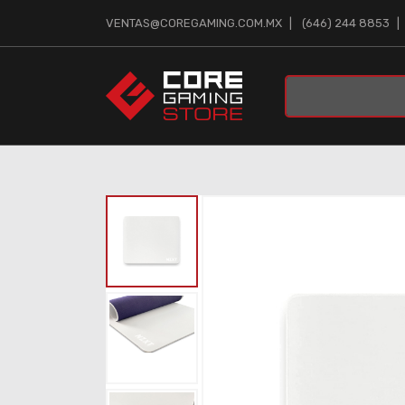
VENTAS@COREGAMING.COM.MX
(646) 244 8853