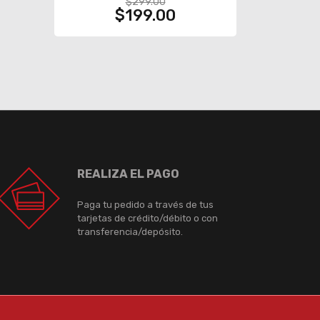
$299.00
$199.00
REALIZA EL PAGO
Paga tu pedido a través de tus
tarjetas de crédito/débito o con
transferencia/depósito.