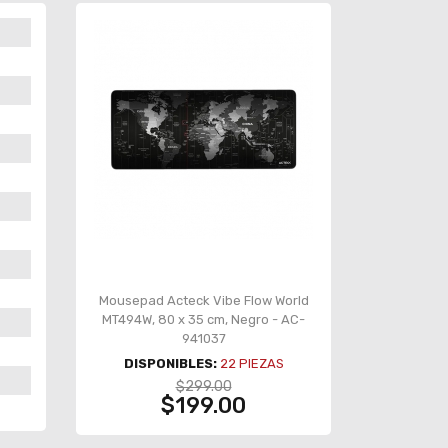
Mousepad Acteck Vibe Flow World
MT494W, 80 x 35 cm, Negro - AC-
941037
DISPONIBLES:
22
PIEZAS
$299.00
$199.00