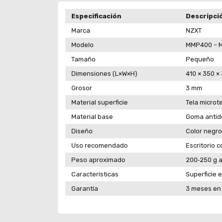
Especificación
Descripci
Marca
NZXT
Modelo
MMP400 – 
Tamaño
Pequeño
Dimensiones (L×W×H)
410 × 350 ×
Grosor
3 mm
Material superficie
Tela microt
Material base
Goma antid
Diseño
Color negro
Uso recomendado
Escritorio 
Peso aproximado
200‑250 g a
Características
Superficie e
Garantía
3 meses en 