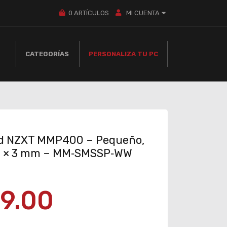
0
ARTÍCULOS
MI CUENTA
CATEGORÍAS
PERSONALIZA TU PC
d NZXT MMP400 – Pequeño,
0 × 3 mm – MM‑SMSSP‑WW
9.00