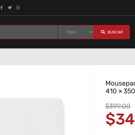
BUSCAR
Mousepa
410 × 35
$399.00
$34