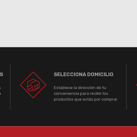
S
SELECCIONA DOMICILIO
s
Establece la dirección de tu
a
conveniencia para recibir los
productos que estás por comprar.