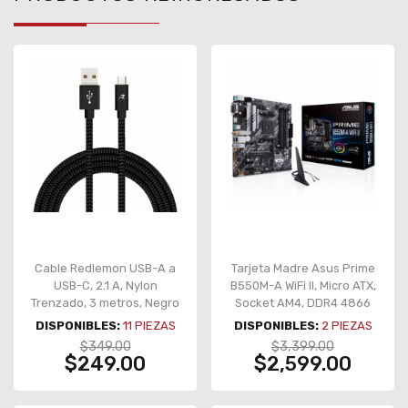
Cable Redlemon USB-A a
Tarjeta Madre Asus Prime
USB-C, 2.1 A, Nylon
B550M-A WiFi II, Micro ATX,
Trenzado, 3 metros, Negro
Socket AM4, DDR4 4866
– 78573
MHz OC, x2 M.2, Wi-Fi 6,
DISPONIBLES:
11
PIEZAS
DISPONIBLES:
2
PIEZAS
Bluetooth 5.1, Aura Sync
$349.00
$3,399.00
$249.00
$2,599.00