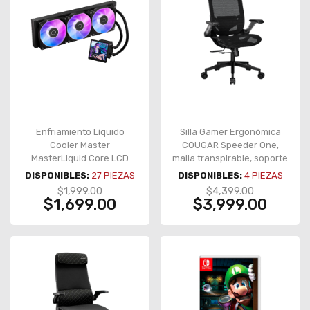
Enfriamiento Líquido
Silla Gamer Ergonómica
Cooler Master
COUGAR Speeder One,
MasterLiquid Core LCD
malla transpirable, soporte
360, AIO 360 mm, pantalla
lumbar, reposabrazos 2D,
DISPONIBLES:
27
PIEZAS
DISPONIBLES:
4
PIEZAS
LCD 4", ARGB, negro – MLX-
negro – CGR-SPO-BLB
$1,999.00
$4,399.00
D36M-A18PA-RL
$1,699.00
$3,999.00