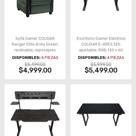
Sofá Gamer COUGAR
Escritorio Gamer Eléctrico
Ranger Elite Army Green,
COUGAR E-ARES 120,
reclinable, reposapiés
ajustable, RGB, 120 × 60
plegable, bolsillo lateral,
cm, soporte 80 kg – CGR-
DISPONIBLES:
4
PIEZAS
DISPONIBLES:
4
PIEZAS
soporta 135 kg – CGR-RAE-
E-ARES120
$5,499.00
$5,999.00
GEB
$4,999.00
$5,499.00