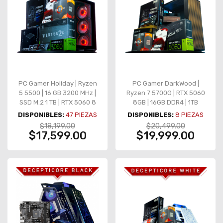
PC Gamer Holiday | Ryzen
PC Gamer DarkWood |
5 5500 | 16 GB 3200 MHz |
Ryzen 7 5700G | RTX 5060
SSD M.2 1 TB | RTX 5060 8
8GB | 16GB DDR4 | 1TB
GB
NVMe | B550M | 650W Gold
DISPONIBLES:
47
PIEZAS
DISPONIBLES:
8
PIEZAS
$18,199.00
$20,499.00
$17,599.00
$19,999.00