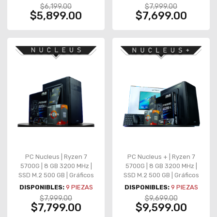
Teclado y Mouse
$6,199.00
$7,999.00
$5,899.00
$7,699.00
PC Nucleus | Ryzen 7
PC Nucleus + | Ryzen 7
5700G | 8 GB 3200 MHz |
5700G | 8 GB 3200 MHz |
SSD M.2 500 GB | Gráficos
SSD M.2 500 GB | Gráficos
integrados
integrados | Monitor |
DISPONIBLES:
9
PIEZAS
DISPONIBLES:
9
PIEZAS
Teclado y Mouse
$7,999.00
$9,699.00
$7,799.00
$9,599.00