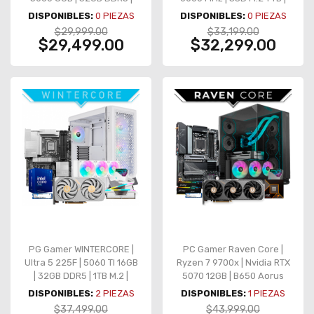
1TB NVMe M.2 | AIO 360mm
RTX 5060 Ti
DISPONIBLES:
0
PIEZAS
DISPONIBLES:
0
PIEZAS
$29,999.00
$33,199.00
$29,499.00
$32,299.00
PG Gamer WINTERCORE |
PC Gamer Raven Core |
Ultra 5 225F | 5060 TI 16GB
Ryzen 7 9700x | Nvidia RTX
| 32GB DDR5 | 1TB M.2 |
5070 12GB | B650 Aorus
Z890 | 850W
Elite AX | 32GB DDR5
DISPONIBLES:
2
PIEZAS
DISPONIBLES:
1
PIEZAS
5200Mhz | 1TB M.2
$37,499.00
$43,999.00