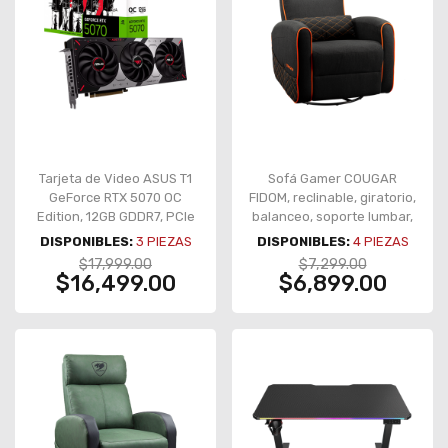
Tarjeta de Video ASUS T1
Sofá Gamer COUGAR
GeForce RTX 5070 OC
FIDOM, reclinable, giratorio,
Edition, 12GB GDDR7, PCIe
balanceo, soporte lumbar,
5.0, 3× DisplayPort, HDMI,
negro/naranja – CGR-FDF-
DISPONIBLES:
3
PIEZAS
DISPONIBLES:
4
PIEZAS
ARGB – T1-RTX5070-O12G-
ORB
$17,999.00
$7,299.00
GAMING
$16,499.00
$6,899.00