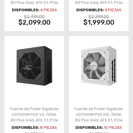
80 Plus Gold, ATX 3.1, PCIe
80 Plus Gold, ATX 3.1, PCIe
5.1, full modular, blanco –
5.1, full modular – GP-
DISPONIBLES:
4
PIEZAS
DISPONIBLES:
4
PIEZAS
GP-UD1000GM PG5 ICE
UD1000GM PG5 V2
$2,499.00
$2,299.00
$2,099.00
$1,999.00
Fuente de Poder Gigabyte
Fuente de Poder Gigabyte
UD750GM PG5 V2, 750W,
UD750GM PG5 ICE, 750W,
80 Plus Gold, ATX 3.1, PCIe
80 Plus Gold, ATX 3.1, PCIe
5.1, full modular – GP-
5.1, Full modular, blanco –
DISPONIBLES:
8
PIEZAS
DISPONIBLES:
10
PIEZAS
UD750GM PG5 V2
GP-UD750GM PG5 ICE