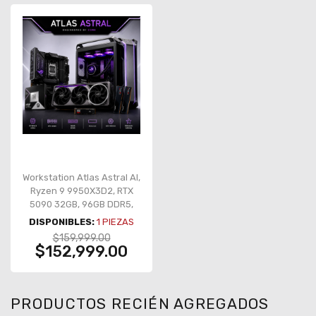
Workstation Atlas Astral AI,
Ryzen 9 9950X3D2, RTX
5090 32GB, 96GB DDR5,
SSD 2TB PCIe 5.0
DISPONIBLES:
1
PIEZAS
$159,999.00
$152,999.00
PRODUCTOS RECIÉN AGREGADOS