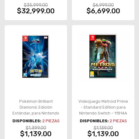
RTX5080-O16G
5050 8G VENTUS 2X OC
$35,999.00
$6,999.00
$32,999.00
$6,699.00
Pokémon Brilliant
Videojuego Metroid Prime
Diamond, Edición
- Standard Edition para
Estándar, para Nintendo
Nintendo Switch – 11814A
Switch, Versión Asiática
DISPONIBLES:
2
PIEZAS
DISPONIBLES:
2
PIEZAS
$1,399.00
$1,139.00
$1,139.00
$1,139.00