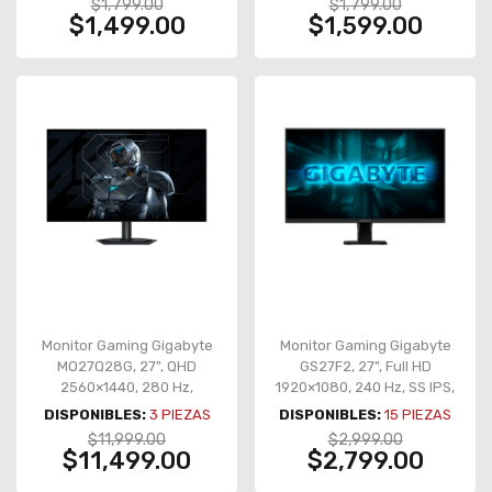
$1,799.00
$1,799.00
$1,499.00
$1,599.00
Monitor Gaming Gigabyte
Monitor Gaming Gigabyte
MO27Q28G, 27", QHD
GS27F2, 27", Full HD
2560×1440, 280 Hz,
1920×1080, 240 Hz, SS IPS,
WOLED, 0.03 ms, HDR True
1 ms, HDR10,
DISPONIBLES:
3
PIEZAS
DISPONIBLES:
15
PIEZAS
Black 500,
HDMI/DisplayPort –
$11,999.00
$2,999.00
HDMI/DisplayPort/USB-C –
GS27F2
$11,499.00
$2,799.00
MO27Q28G