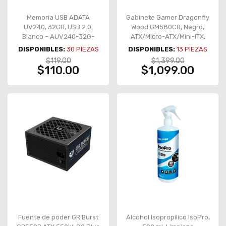
Memoria USB ADATA
Gabinete Gamer Dragonfly
UV240, 32GB, USB 2.0,
Wood GM580CB, Negro,
Blanco – AUV240-32G-
ATX/Micro-ATX/Mini-ITX,
RWH
Panel Frontal Tipo Madera
DISPONIBLES:
30
PIEZAS
DISPONIBLES:
13
PIEZAS
– BR-943949
$119.00
$1,399.00
$110.00
$1,099.00
Fuente de poder GR Burst
Alcohol Isopropílico IsoPro,