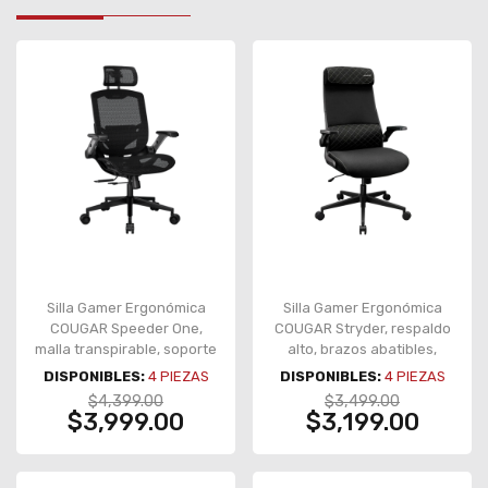
Silla Gamer Ergonómica
Silla Gamer Ergonómica
COUGAR Speeder One,
COUGAR Stryder, respaldo
malla transpirable, soporte
alto, brazos abatibles,
lumbar, reposabrazos 2D,
negro – CGR-STD-BLB
DISPONIBLES:
4
PIEZAS
DISPONIBLES:
4
PIEZAS
negro – CGR-SPO-BLB
$4,399.00
$3,499.00
$3,999.00
$3,199.00