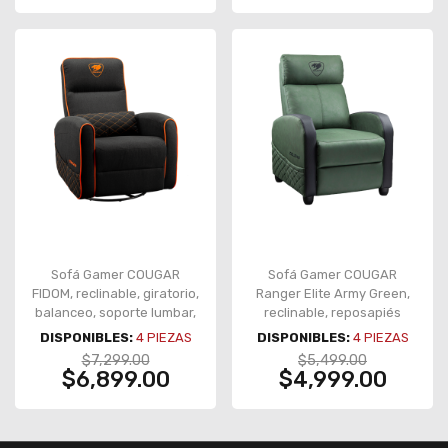
Sofá Gamer COUGAR
Sofá Gamer COUGAR
FIDOM, reclinable, giratorio,
Ranger Elite Army Green,
balanceo, soporte lumbar,
reclinable, reposapiés
negro/naranja – CGR-FDF-
plegable, bolsillo lateral,
DISPONIBLES:
4
PIEZAS
DISPONIBLES:
4
PIEZAS
ORB
soporta 135 kg – CGR-RAE-
$7,299.00
$5,499.00
GEB
$6,899.00
$4,999.00