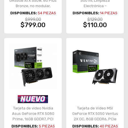
GR550B ATX 550W, 80 Plus
500 ml, Limpieza
Bronze, no modular,
Electrónica –
Legend negro – BR-
7503018454344
DISPONIBLES:
54
PIEZAS
DISPONIBLES:
14
PIEZAS
937696
$999.00
$129.00
$799.00
$110.00
Tarjeta de video Nvidia
Tarjeta de Video MSI
Asus GeForce RTX 5080
GeForce RTX 5050 Ventus
Prime, 16GB GDDR7, PCI
2X OC, 8GB GDDR6, PCIe
Express 5.0 - PRIME-
5.0, doble ventilador – RTX
DISPONIBLES:
5
PIEZAS
DISPONIBLES:
40
PIEZAS