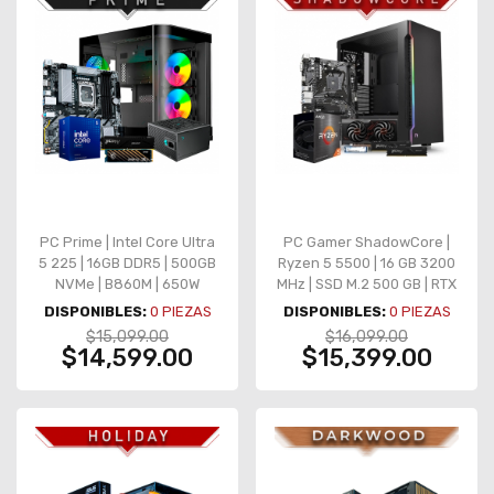
PC Prime | Intel Core Ultra
PC Gamer ShadowCore |
5 225 | 16GB DDR5 | 500GB
Ryzen 5 5500 | 16 GB 3200
NVMe | B860M | 650W
MHz | SSD M.2 500 GB | RTX
Bronze – Graficos
5050 8GB GDDR6
DISPONIBLES:
0
PIEZAS
DISPONIBLES:
0
PIEZAS
integrados
$15,099.00
$16,099.00
$14,599.00
$15,399.00