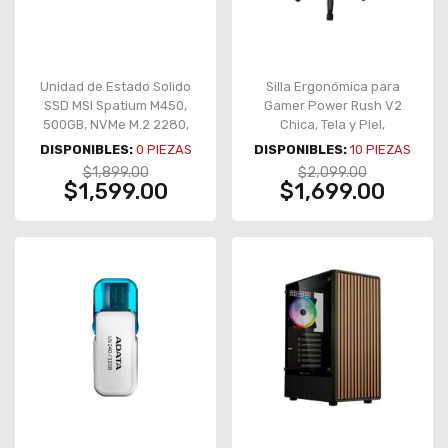
Unidad de Estado Solido
Silla Ergonómica para
SSD MSI Spatium M450,
Gamer Power Rush V2
500GB, NVMe M.2 2280,
Chica, Tela y Piel,
PCIe 4.0, 3600 MB/s
Reclinable, Base de Metal,
DISPONIBLES:
0
PIEZAS
DISPONIBLES:
10
PIEZAS
lectura, 2300 MB/s
Soporta 120 kg, Color
$1,899.00
$2,099.00
escritura – SPATIUM M450
Negro – BR-934534
$1,599.00
$1,699.00
500GB