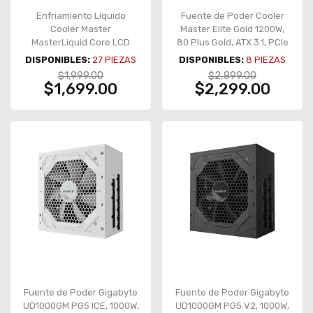
Enfriamiento Líquido
Fuente de Poder Cooler
Cooler Master
Master Elite Gold 1200W,
MasterLiquid Core LCD
80 Plus Gold, ATX 3.1, PCIe
360, AIO 360 mm, pantalla
5.1, full modular – MPW-
DISPONIBLES:
27
PIEZAS
DISPONIBLES:
8
PIEZAS
LCD 4", ARGB, negro – MLX-
C001-AFAG-BUS
$1,999.00
$2,899.00
D36M-A18PA-RL
$1,699.00
$2,299.00
Fuente de Poder Gigabyte
Fuente de Poder Gigabyte
UD1000GM PG5 ICE, 1000W,
UD1000GM PG5 V2, 1000W,