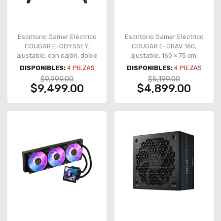
Escritorio Gamer Eléctrico
Escritorio Gamer Eléctrico
COUGAR E-ODYSSEY,
COUGAR E-GRAV 160,
ajustable, con cajón, doble
ajustable, 160 × 75 cm,
motor, 150 × 70 cm – E-
doble motor, 120 kg – CGR-
DISPONIBLES:
4
PIEZAS
DISPONIBLES:
4
PIEZAS
ODYSSEY
E-GRAV160
$9,999.00
$5,199.00
$9,499.00
$4,899.00