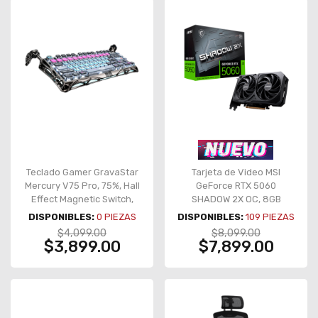
Teclado Gamer GravaStar
Tarjeta de Video MSI
Mercury V75 Pro, 75%, Hall
GeForce RTX 5060
Effect Magnetic Switch,
SHADOW 2X OC, 8GB
Cyberpunk – GS V75
GDDR7, PCI Express 5.0 –
DISPONIBLES:
0
PIEZAS
DISPONIBLES:
109
PIEZAS
PRO_U_RM_EGRY
RTX 5060 SHADOW 2X OC
$4,099.00
$8,099.00
$3,899.00
$7,899.00