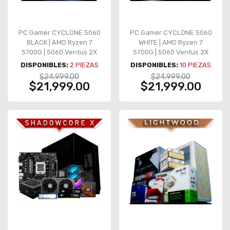
PC Gamer CYCLONE 5060
PC Gamer CYCLONE 5060
BLACK | AMD Ryzen 7
WHITE | AMD Ryzen 7
5700G | 5060 Ventus 2X
5700G | 5060 Ventus 2X
OC | 16GB DDR4 | SSD 1TB
OC | 16GB DDR4 | SSD 1TB
DISPONIBLES:
2
PIEZAS
DISPONIBLES:
10
PIEZAS
NVMe | AIO 360mm | 4
NVMe | AIO 360mm | 4
$24,999.00
$24,999.00
Ventiladores
Ventiladores
$21,999.00
$21,999.00