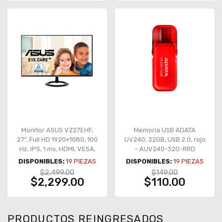
Monitor ASUS VZ27EHF,
Memoria USB ADATA
27", Full HD 1920×1080, 100
UV240, 32GB, USB 2.0, rojo
Hz, IPS, 1 ms, HDMI, VESA,
– AUV240-32G-RRD
Eye Care+ – VZ27EHF
DISPONIBLES:
19
PIEZAS
DISPONIBLES:
19
PIEZAS
$2,499.00
$149.00
$2,299.00
$110.00
PRODUCTOS REINGRESADOS