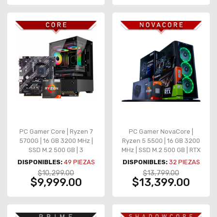
PC Gamer Core | Ryzen 7
PC Gamer NovaCore |
5700G | 16 GB 3200 MHz |
Ryzen 5 5500 | 16 GB 3200
SSD M.2 500 GB | 3
MHz | SSD M.2 500 GB | RTX
Ventiladores | Gráficos
3050 6GB | 4 Ventiladores
DISPONIBLES:
49
PIEZAS
DISPONIBLES:
32
PIEZAS
integrados
$10,299.00
$13,799.00
$9,999.00
$13,399.00