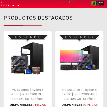
PRODUCTOS DESTACADOS
PC Essence | Ryzen 3
PC Essence + | Ryzen 3
3200G | 8 GB 3200 MHz |
3200G | 8 GB 3200 MHz |
SSD 480 GB | Gráficos
SSD 480 GB | Gráficos
integrados
integrados | Monitor |
DISPONIBLES:
0
PIEZAS
DISPONIBLES:
0
PIEZAS