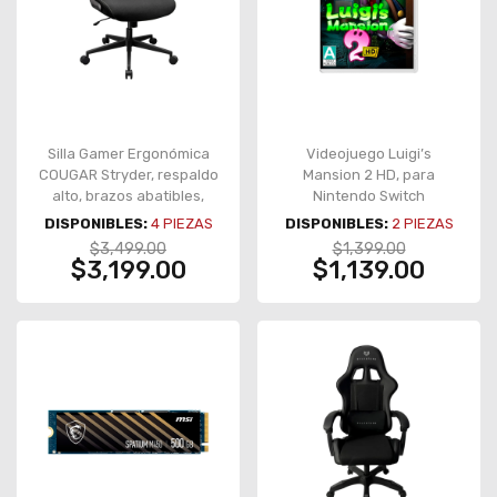
Silla Gamer Ergonómica
Videojuego Luigi’s
COUGAR Stryder, respaldo
Mansion 2 HD, para
alto, brazos abatibles,
Nintendo Switch
negro – CGR-STD-BLB
DISPONIBLES:
4
PIEZAS
DISPONIBLES:
2
PIEZAS
$3,499.00
$1,399.00
$3,199.00
$1,139.00