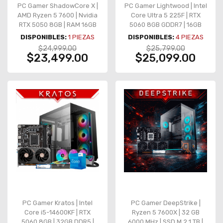
PC Gamer ShadowCore X |
PC Gamer Lightwood | Intel
AMD Ryzen 5 7600 | Nvidia
Core Ultra 5 225F | RTX
RTX 5050 8GB | RAM 16GB
5060 8GB GDDR7 | 16GB
DDR5 | 1TB M.2 | 3
DDR5 | 1TB NVMe | Z890-P
DISPONIBLES:
1
PIEZAS
DISPONIBLES:
4
PIEZAS
Ventiladores RGB
WIFI | 750W Gold
$24,999.00
$25,799.00
$23,499.00
$25,099.00
PC Gamer Kratos | Intel
PC Gamer DeepStrike |
Core i5-14600KF | RTX
Ryzen 5 7600X | 32 GB
5060 8GB | 32GB DDR5 |
6000 MHz | SSD M.2 1 TB |