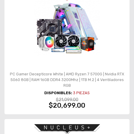
PC Gamer Decepticore White | AMD Ryzen 7 5700G | Nvidia RTX
5060 8GB | RAM 16GB DDR4 3200Mhz | 1TB M.2 | 4 Ventiladores
RGB
DISPONIBLES:
3
PIEZAS
$21,099.00
$20,699.00