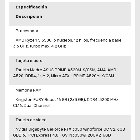
Especificación
Descripción
Procesador
AMD Ryzen 5 5500, 6 núcleos, 12 hilos, frecuencia base
3.6 GHz, turbo máx. 4.2 GHz
Tarjeta madre
Tarjeta Madre ASUS PRIME A520M-K/CSM, AM4, AMD
A520, DDR4, 1× M.2, Micro ATX – PRIME A520M-K/CSM
Memoria RAM
Kingston FURY Beast 16 GB (2x8 GB), DDR4, 3200 MHz,
CL16, Dual Channel
Tarjeta de video
Nvidia Gigabyte GeForce RTX 3050 Windforce OC V2, 6GB
GDDR6, PCI Express 4.0 - GV-N3050WF2OCV2-6GD