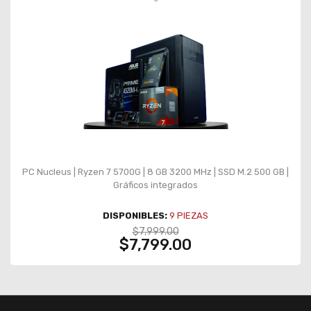
PC Nucleus | Ryzen 7 5700G | 8 GB 3200 MHz | SSD M.2 500 GB |
Gráficos integrados
DISPONIBLES:
9
PIEZAS
$7,999.00
$7,799.00