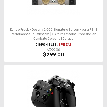
KontrolFreek - Destiny 2 CQC Signature Edition - para PS4 |
Performance Thumbsticks | 2 Alturas Medias, Precisión en
Combate Cercano | Dorado
DISPONIBLES:
4
PIEZAS
$399.00
$299.00