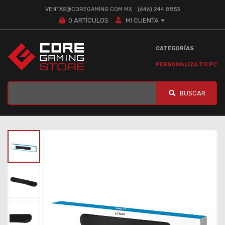
VENTAS@COREGAMING.COM.MX
(646) 244 8853
0
ARTÍCULOS
MI CUENTA
CATEGORÍAS
PERSONALIZA TU PC
BUSCAR