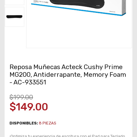
Reposa Muñecas Acteck Cushy Prime
MG200, Antiderrapante, Memory Foam
- AC-933551
$199.00
$149.00
DISPONIBLES:
8
PIEZAS
¡Optimiza tu experiencia de escritura con el Pad para Teclado