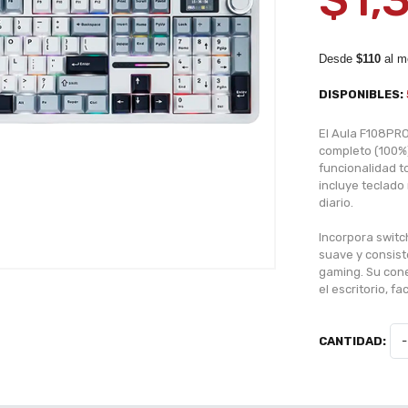
$1,
Desde
$110
al m
DISPONIBLES:
El Aula F108PR
completo (100%
funcionalidad t
incluye teclado 
diario.
Incorpora switc
suave y consist
gaming. Su con
el escritorio, f
CANTIDAD:
-