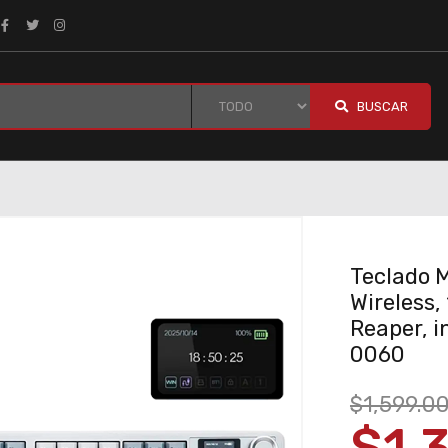
BUSCAR
Teclado 
Wireless,
Reaper, i
0060
$1,599.0