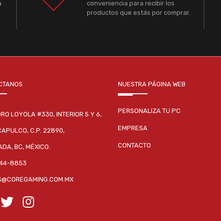
a
conveniencia para recibir los
productos que estás por comprar.
CTANOS
NUESTRA PÁGINA WEB
PERSONALIZA TU PC
DRO LOYOLA #330, INTERIOR 5 Y 6,
EMPRESA
CAPULCO, C.P. 22890,
CONTACTO
DA, BC, MÉXICO.
244-8853
S@COREGAMING.COM.MX