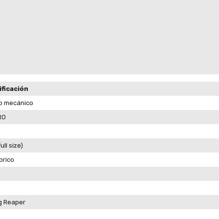
ificación
o mecánico
RO
ull size)
brico
g Reaper