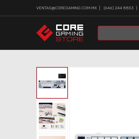
VENTAS@COREGAMING.COM.MX
(646) 244 8853