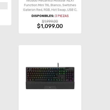
Teclado Mecánico Modular NZXT
Function Mini TKL Blanco, Switches
Gateron Red, RGB, Hot Swap, USB C,
Ingles - KB-175US-WR
DISPONIBLES:
3
PIEZAS
$1,999.00
$1,099.00