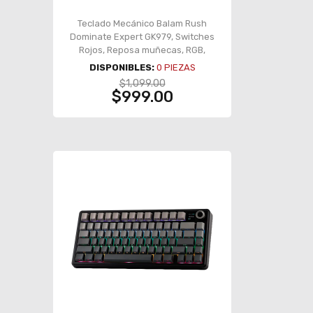
Teclado Mecánico Balam Rush
Dominate Expert GK979, Switches
Rojos, Reposa muñecas, RGB,
Español - BR-936781
DISPONIBLES:
0
PIEZAS
$1,099.00
$999.00