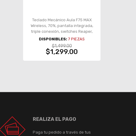
Teclado Mecánico Aula F75 MAX
Wireless, 70%, pantalla integrada,
triple conexión, switches Reaper,
gasket, RGB, negro/gris – 8500-
DISPONIBLES:
7
PIEZAS
0052
$1,499.00
$1,299.00
REALIZA EL PAGO
Paga tu pedido a través de tus