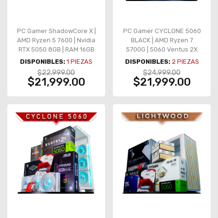
PC Gamer ShadowCore X |
PC Gamer CYCLONE 5060
AMD Ryzen 5 7600 | Nvidia
BLACK | AMD Ryzen 7
RTX 5050 8GB | RAM 16GB
5700G | 5060 Ventus 2X
DDR5 | 1TB M.2 | 3
OC | 16GB DDR4 | SSD 1TB
DISPONIBLES:
1
PIEZAS
DISPONIBLES:
2
PIEZAS
Ventiladores RGB
NVMe | AIO 360mm | 4
$22,999.00
$24,999.00
Ventiladores
$21,999.00
$21,999.00