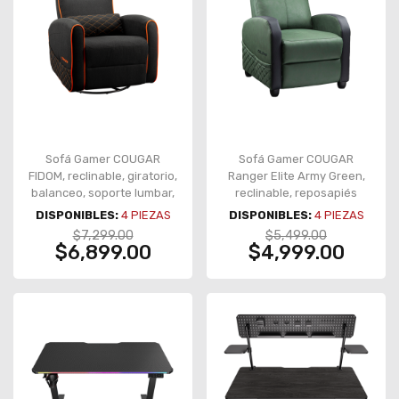
Sofá Gamer COUGAR
Sofá Gamer COUGAR
FIDOM, reclinable, giratorio,
Ranger Elite Army Green,
balanceo, soporte lumbar,
reclinable, reposapiés
negro/naranja – CGR-FDF-
plegable, bolsillo lateral,
DISPONIBLES:
4
PIEZAS
DISPONIBLES:
4
PIEZAS
ORB
soporta 135 kg – CGR-RAE-
$7,299.00
$5,499.00
GEB
$6,899.00
$4,999.00