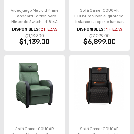
Videojuego Metroid Prime
Sofá Gamer COUGAR
- Standard Edition para
FIDOM, reclinable, giratorio,
Nintendo Switch – 11814A
balanceo, soporte lumbar,
negro/naranja – CGR-FDF-
DISPONIBLES:
2
PIEZAS
DISPONIBLES:
4
PIEZAS
ORB
$1,139.00
$7,299.00
$1,139.00
$6,899.00
Sofá Gamer COUGAR
Sofá Gamer COUGAR