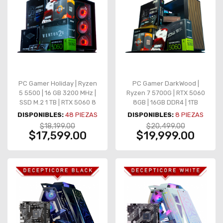
PC Gamer Holiday | Ryzen
PC Gamer DarkWood |
5 5500 | 16 GB 3200 MHz |
Ryzen 7 5700G | RTX 5060
SSD M.2 1 TB | RTX 5060 8
8GB | 16GB DDR4 | 1TB
GB
NVMe | B550M | 650W Gold
DISPONIBLES:
48
PIEZAS
DISPONIBLES:
8
PIEZAS
$18,199.00
$20,499.00
$17,599.00
$19,999.00