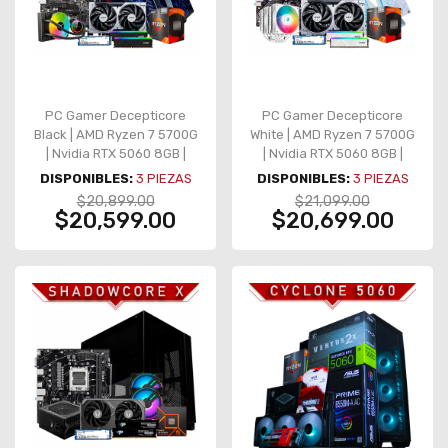
PC Gamer Decepticore
PC Gamer Decepticore
Black | AMD Ryzen 7 5700G
White | AMD Ryzen 7 5700G
| Nvidia RTX 5060 8GB |
| Nvidia RTX 5060 8GB |
RAM 16GB DDR4 3200Mhz |
RAM 16GB DDR4 3200Mhz |
DISPONIBLES:
3
PIEZAS
DISPONIBLES:
3
PIEZAS
1TB M.2 | 4 Ventiladores
1TB M.2 | 4 Ventiladores
$20,899.00
$21,099.00
RGB
RGB
$20,599.00
$20,699.00