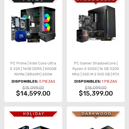
PC Prime | Intel Core Ultra
PC Gamer ShadowCore |
5 225 | 16GB DDR5 | 500GB
Ryzen 5 5500 | 16 GB 3200
NVMe | B860M | 650W
MHz | SSD M.2 500 GB | RTX
Bronze – Graficos
5050 8GB GDDR6
DISPONIBLES:
0
PIEZAS
DISPONIBLES:
1
PIEZAS
integrados
$15,099.00
$16,099.00
$14,599.00
$15,399.00