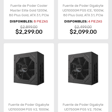
Fuente de Poder Cooler
Fuente de Poder Gigabyte
Master Elite Gold 1200W,
UD1000GM PG5 ICE, 1000W,
80 Plus Gold, ATX 3.1, PCIe
80 Plus Gold, ATX 3.1, PCIe
5.1, full modular – MPW-
5.1, full modular, blanco –
DISPONIBLES:
8
PIEZAS
DISPONIBLES:
4
PIEZAS
C001-AFAG-BUS
GP-UD1000GM PG5 ICE
$2,899.00
$2,499.00
$2,299.00
$2,099.00
Fuente de Poder Gigabyte
Fuente de Poder Gigabyte
UD1000GM PG5 V2, 1000W,
UD750GM PG5 V2, 750W,