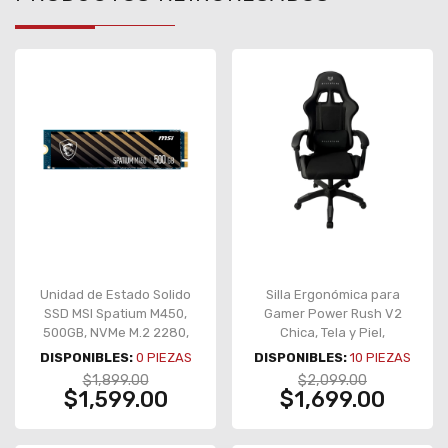
Unidad de Estado Solido
Silla Ergonómica para
SSD MSI Spatium M450,
Gamer Power Rush V2
500GB, NVMe M.2 2280,
Chica, Tela y Piel,
PCIe 4.0, 3600 MB/s
Reclinable, Base de Metal,
DISPONIBLES:
0
PIEZAS
DISPONIBLES:
10
PIEZAS
lectura, 2300 MB/s
Soporta 120 kg, Color
$1,899.00
$2,099.00
escritura – SPATIUM M450
Negro – BR-934534
$1,599.00
$1,699.00
500GB