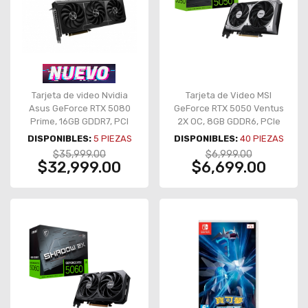
Tarjeta de video Nvidia
Tarjeta de Video MSI
Asus GeForce RTX 5080
GeForce RTX 5050 Ventus
Prime, 16GB GDDR7, PCI
2X OC, 8GB GDDR6, PCIe
Express 5.0 - PRIME-
5.0, doble ventilador – RTX
DISPONIBLES:
5
PIEZAS
DISPONIBLES:
40
PIEZAS
RTX5080-O16G
5050 8G VENTUS 2X OC
$35,999.00
$6,999.00
$32,999.00
$6,699.00