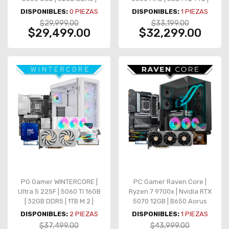
1TB NVMe M.2 | AIO 360mm
RTX 5060 Ti
DISPONIBLES:
0
PIEZAS
DISPONIBLES:
1
PIEZAS
$29,999.00
$33,199.00
$29,499.00
$32,299.00
PG Gamer WINTERCORE |
PC Gamer Raven Core |
Ultra 5 225F | 5060 TI 16GB
Ryzen 7 9700x | Nvidia RTX
| 32GB DDR5 | 1TB M.2 |
5070 12GB | B650 Aorus
Z890 | 850W
Elite AX | 32GB DDR5
DISPONIBLES:
2
PIEZAS
DISPONIBLES:
1
PIEZAS
5200Mhz | 1TB M.2
$37,499.00
$43,999.00