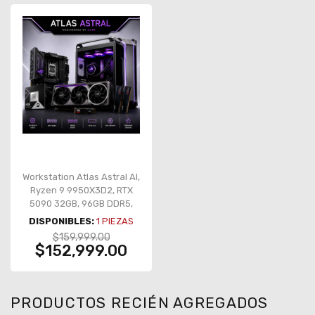
Workstation Atlas Astral AI,
Ryzen 9 9950X3D2, RTX
5090 32GB, 96GB DDR5,
SSD 2TB PCIe 5.0
DISPONIBLES:
1
PIEZAS
$159,999.00
$152,999.00
PRODUCTOS RECIÉN AGREGADOS