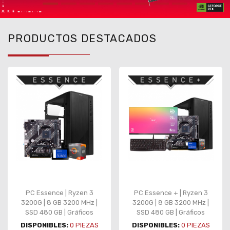
PRODUCTOS DESTACADOS
PC Essence | Ryzen 3
PC Essence + | Ryzen 3
3200G | 8 GB 3200 MHz |
3200G | 8 GB 3200 MHz |
SSD 480 GB | Gráficos
SSD 480 GB | Gráficos
integrados
integrados | Monitor |
DISPONIBLES:
0
PIEZAS
DISPONIBLES:
0
PIEZAS