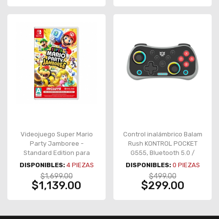
Videojuego Super Mario
Control inalámbrico Balam
Party Jamboree -
Rush KONTROL POCKET
Standard Edition para
G555, Bluetooth 5.0 /
Nintendo Switch
Alámbrico USB-C,
DISPONIBLES:
4
PIEZAS
DISPONIBLES:
0
PIEZAS
Multiplataforma, Negro-
$1,699.00
$499.00
Gris – BR-942607
$1,139.00
$299.00