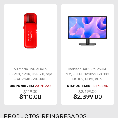
Memoria USB ADATA
Monitor Dell SE2725HM,
UV240, 32GB, USB 2.0, rojo
27", Full HD 1920×1080, 100
– AUV240-32G-RRD
Hz, IPS, HDMI, VGA,
garantía 3 años –
DISPONIBLES:
20
PIEZAS
DISPONIBLES:
10
PIEZAS
SE2725HM
$149.00
$2,699.00
$110.00
$2,399.00
PRODUCTOS REINGRESADOS