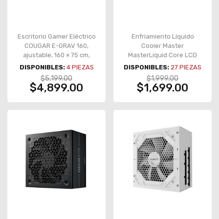
Escritorio Gamer Eléctrico
Enfriamiento Líquido
COUGAR E-GRAV 160,
Cooler Master
ajustable, 160 × 75 cm,
MasterLiquid Core LCD
doble motor, 120 kg – CGR-
360, AIO 360 mm, pantalla
DISPONIBLES:
4
PIEZAS
DISPONIBLES:
27
PIEZAS
E-GRAV160
LCD 4", ARGB, negro – MLX-
$5,199.00
$1,999.00
D36M-A18PA-RL
$4,899.00
$1,699.00