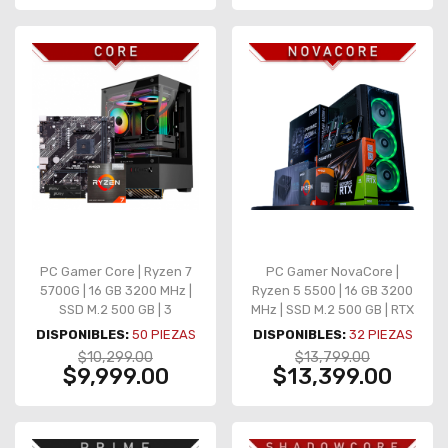
PC Gamer Core | Ryzen 7
PC Gamer NovaCore |
5700G | 16 GB 3200 MHz |
Ryzen 5 5500 | 16 GB 3200
SSD M.2 500 GB | 3
MHz | SSD M.2 500 GB | RTX
Ventiladores | Gráficos
3050 6GB | 4 Ventiladores
DISPONIBLES:
50
PIEZAS
DISPONIBLES:
32
PIEZAS
integrados
$10,299.00
$13,799.00
$9,999.00
$13,399.00