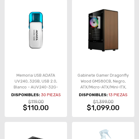
Memoria USB ADATA
Gabinete Gamer Dragonfly
UV240, 32GB, USB 2.0,
Wood GM580CB, Negro,
Blanco – AUV240-32G-
ATX/Micro-ATX/Mini-ITX,
RWH
Panel Frontal Tipo Madera
DISPONIBLES:
30
PIEZAS
DISPONIBLES:
13
PIEZAS
– BR-943949
$119.00
$1,399.00
$110.00
$1,099.00