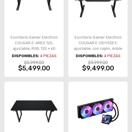
Escritorio Gamer Eléctrico
Escritorio Gamer Eléctrico
COUGAR E-ARES 120,
COUGAR E-ODYSSEY,
ajustable, RGB, 120 × 60
ajustable, con cajón, doble
cm, soporte 80 kg – CGR-
motor, 150 × 70 cm – E-
DISPONIBLES:
4
PIEZAS
DISPONIBLES:
4
PIEZAS
E-ARES120
ODYSSEY
$5,999.00
$9,999.00
$5,499.00
$9,499.00