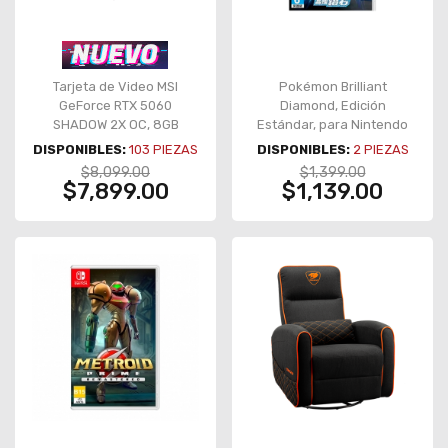
Tarjeta de Video MSI
Pokémon Brilliant
GeForce RTX 5060
Diamond, Edición
SHADOW 2X OC, 8GB
Estándar, para Nintendo
GDDR7, PCI Express 5.0 –
Switch, Versión Asiática
DISPONIBLES:
103
PIEZAS
DISPONIBLES:
2
PIEZAS
RTX 5060 SHADOW 2X OC
$8,099.00
$1,399.00
$7,899.00
$1,139.00