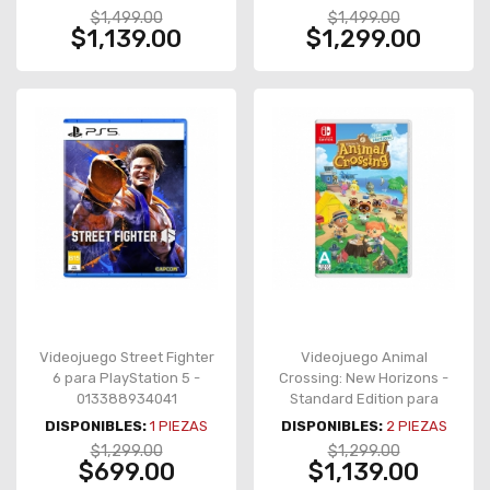
$1,499.00
$1,499.00
$1,139.00
$1,299.00
Videojuego Street Fighter
Videojuego Animal
6 para PlayStation 5 -
Crossing: New Horizons -
013388934041
Standard Edition para
Nintendo Switch – HAC-P-
DISPONIBLES:
1
PIEZAS
DISPONIBLES:
2
PIEZAS
ACBAA-MEX
$1,299.00
$1,299.00
$699.00
$1,139.00