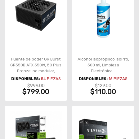
Fuente de poder GR Burst
Alcohol Isopropílico IsoPro,
GR550B ATX 550W, 80 Plus
500 ml, Limpieza
Bronze, no modular,
Electrónica –
Legend negro – BR-
7503018454344
DISPONIBLES:
54
PIEZAS
DISPONIBLES:
16
PIEZAS
937696
$999.00
$129.00
$799.00
$110.00