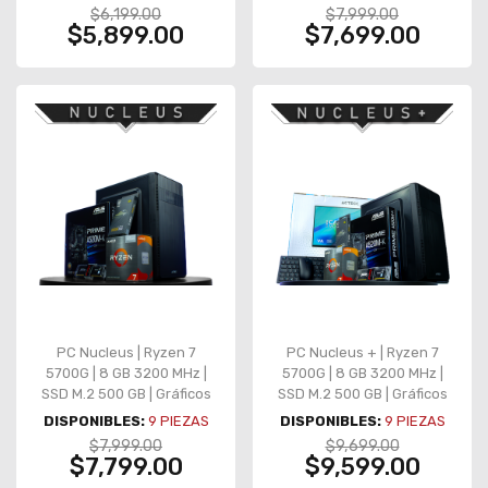
Teclado y Mouse
$6,199.00
$7,999.00
$5,899.00
$7,699.00
PC Nucleus | Ryzen 7
PC Nucleus + | Ryzen 7
5700G | 8 GB 3200 MHz |
5700G | 8 GB 3200 MHz |
SSD M.2 500 GB | Gráficos
SSD M.2 500 GB | Gráficos
integrados
integrados | Monitor |
DISPONIBLES:
9
PIEZAS
DISPONIBLES:
9
PIEZAS
Teclado y Mouse
$7,999.00
$9,699.00
$7,799.00
$9,599.00