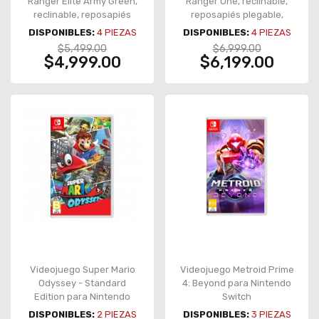
Ranger Elite Army Green,
Ranger One, reclinable,
reclinable, reposapiés
reposapiés plegable,
plegable, bolsillo lateral,
soporte lumbar,
DISPONIBLES:
4
PIEZAS
DISPONIBLES:
4
PIEZAS
soporta 135 kg – CGR-RAE-
negro/naranja – CGR-SA1
$5,499.00
$6,999.00
GEB
$4,999.00
$6,199.00
Videojuego Super Mario
Videojuego Metroid Prime
Odyssey - Standard
4: Beyond para Nintendo
Edition para Nintendo
Switch
Switch
DISPONIBLES:
2
PIEZAS
DISPONIBLES:
3
PIEZAS