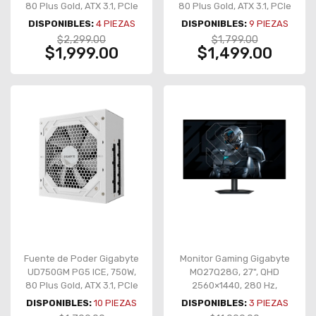
80 Plus Gold, ATX 3.1, PCIe
80 Plus Gold, ATX 3.1, PCIe
5.1, full modular – GP-
5.1, full modular – GP-
DISPONIBLES:
4
PIEZAS
DISPONIBLES:
9
PIEZAS
UD1000GM PG5 V2
UD750GM PG5 V2
$2,299.00
$1,799.00
$1,999.00
$1,499.00
Fuente de Poder Gigabyte
Monitor Gaming Gigabyte
UD750GM PG5 ICE, 750W,
MO27Q28G, 27", QHD
80 Plus Gold, ATX 3.1, PCIe
2560×1440, 280 Hz,
5.1, Full modular, blanco –
WOLED, 0.03 ms, HDR True
DISPONIBLES:
10
PIEZAS
DISPONIBLES:
3
PIEZAS
GP-UD750GM PG5 ICE
Black 500,