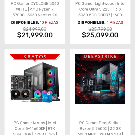
PC Gamer CYCLONE 5060
PC Gamer Lightwood | Intel
WHITE | AMD Ryzen 7
Core Ultra 5 225F | RTX
5700G | 5060 Ventus 2X
5060 8GB GDDR7 | 16GB
OC | 16GB DDR4 | SSD 1TB
DDR5 | 1TB NVMe | Z890-P
DISPONIBLES:
10
PIEZAS
DISPONIBLES:
4
PIEZAS
NVMe | AIO 360mm | 4
WIFI | 750W Gold
$24,999.00
$25,799.00
Ventiladores
$21,999.00
$25,099.00
PC Gamer Kratos | Intel
PC Gamer DeepStrike |
Core i5-14600KF | RTX
Ryzen 5 7600X | 32 GB
5060 8GB | 32GB DDR5 |
6000 MHz | SSD M.2 1 TB |