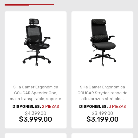
Silla Gamer Ergonómica
Silla Gamer Ergonómica
COUGAR Speeder One,
COUGAR Stryder, respaldo
malla transpirable, soporte
alto, brazos abatibles,
lumbar, reposabrazos 2D,
negro – CGR-STD-BLB
DISPONIBLES:
2
PIEZAS
DISPONIBLES:
3
PIEZAS
negro – CGR-SPO-BLB
$4,399.00
$3,499.00
$3,999.00
$3,199.00