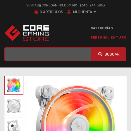
VENTAS@COREGAMING.COM.MX
(646) 244 8853
0
ARTÍCULOS
MI CUENTA
CATEGORÍAS
PERSONALIZA TU PC
BUSCAR