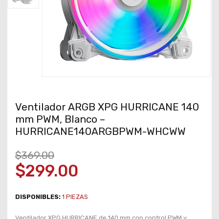
Ventilador ARGB XPG HURRICANE 140
mm PWM, Blanco –
HURRICANE140ARGBPWM-WHCWW
$369.00
$299.00
DISPONIBLES:
1
PIEZAS
Ventilador XPG HURRICANE de 140 mm con control PWM y