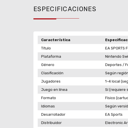
ESPECIFICACIONES
Característica
Especificac
Título
EA SPORTS F
Plataforma
Nintendo Sw
Género
Deportes / F
Clasificación
Según regió
Jugadores
1–4 local (s
Juego en línea
Sí (requiere
Formato
Físico (cartu
Idiomas
Según versió
Desarrollador
EA Sports
Distribuidor
Electronic Ar