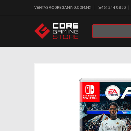
VENTAS@COREGAMING.COM.MX
(646) 244 8853