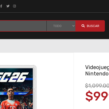
BUSCAR
Videojue
Nintendo
$1,099.0
$99