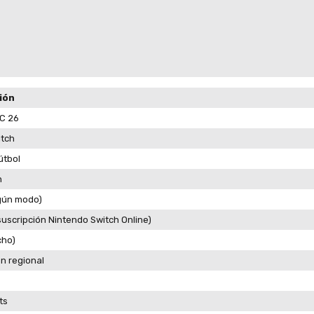
ión
C 26
itch
útbol
n
egún modo)
 suscripción Nintendo Switch Online)
cho)
n regional
ts