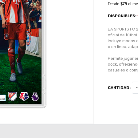
Desde
$79
al me
DISPONIBLES:
EA SPORTS FC 26
oficial de fútbo
Incluye modos d
o en línea, ada
Permite jugar e
dock, ofreciend
casuales o comp
CANTIDAD:
-