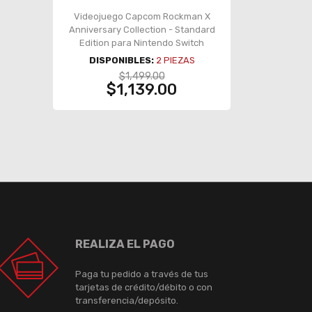
Videojuego Capcom Rockman X
Anniversary Collection - Standard
Edition para Nintendo Switch
DISPONIBLES:
2
PIEZAS
$1,499.00
$1,139.00
REALIZA EL PAGO
Paga tu pedido a través de tus
tarjetas de crédito/débito o con
transferencia/depósito.