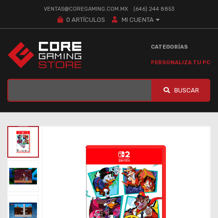
VENTAS@COREGAMING.COM.MX
(646) 244 8853
0
ARTÍCULOS
MI CUENTA
CATEGORÍAS
PERSONALIZA TU PC
BUSCAR