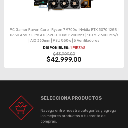
PC Gamer Raven Core | Ryzen 7 9700x | Nvidia RTX 5070 12GB |
B650 Aorus Elite AX | 32GB DDR5 5200Mhz | 1TB M.2 6000Mb/s
| AIO 360mm | PSU 850w | 5 Ventiladores
DISPONIBLES:
1
PIEZAS
$43,999.00
$42,999.00
SELECCIONA PRODUCTOS
Navega entre nuestra categorías y agrega
los mejores productos a tu carrito de
compras.