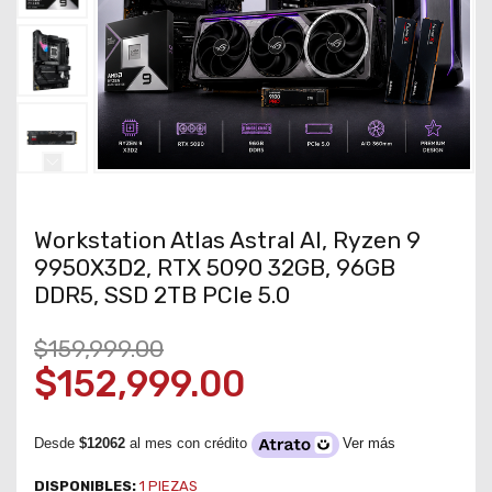
Workstation Atlas Astral AI, Ryzen 9
9950X3D2, RTX 5090 32GB, 96GB
DDR5, SSD 2TB PCIe 5.0
$159,999.00
$152,999.00
Desde
$12062
al mes con crédito
Ver más
DISPONIBLES:
1
PIEZAS