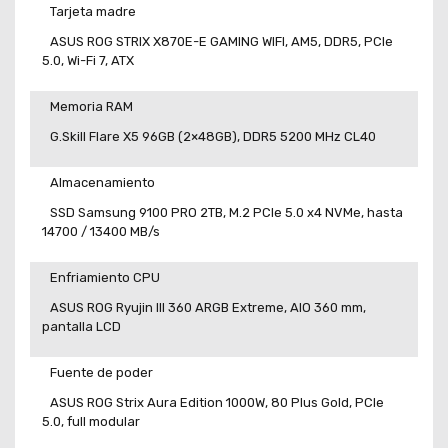
Tarjeta madre
ASUS ROG STRIX X870E-E GAMING WIFI, AM5, DDR5, PCIe
5.0, Wi-Fi 7, ATX
Memoria RAM
G.Skill Flare X5 96GB (2×48GB), DDR5 5200 MHz CL40
Almacenamiento
SSD Samsung 9100 PRO 2TB, M.2 PCIe 5.0 x4 NVMe, hasta
14700 / 13400 MB/s
Enfriamiento CPU
ASUS ROG Ryujin III 360 ARGB Extreme, AIO 360 mm,
pantalla LCD
Fuente de poder
ASUS ROG Strix Aura Edition 1000W, 80 Plus Gold, PCIe
5.0, full modular