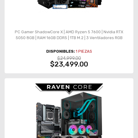
PC Gamer ShadowCore X | AMD Ryzen 5 7600 | Nvidia RTX
5050 8GB | RAM 16GB DDR5 | 1TB M.2 | 3 Ventiladores RGB
DISPONIBLES:
1
PIEZAS
$24,999.00
$23,499.00