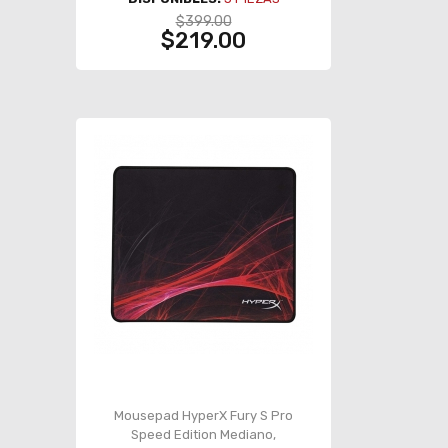
$399.00
$219.00
Mousepad HyperX Fury S Pro
Speed Edition Mediano,