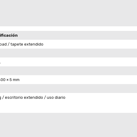
ificación
ad / tapete extendido
L
400 × 5 mm
/ escritorio extendido / uso diario