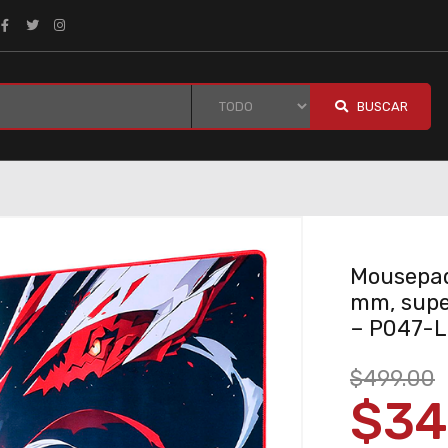
BUSCAR
Mousepad
mm, super
– P047-L
$499.00
$34