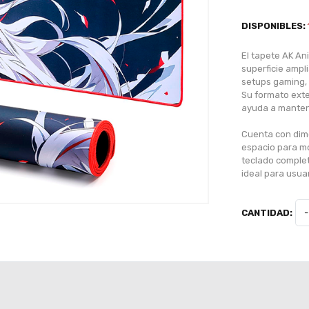
DISPONIBLES:
El tapete AK An
superficie ampl
setups gaming, 
Su formato exte
ayuda a mantene
Cuenta con dim
espacio para m
teclado complet
ideal para usua
CANTIDAD:
-