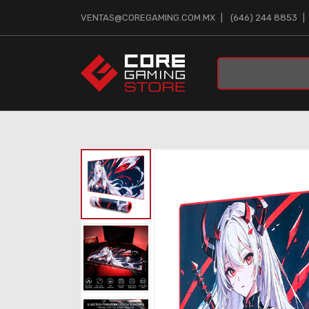
VENTAS@COREGAMING.COM.MX
(646) 244 8853