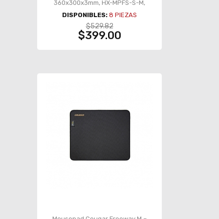
360x300x3mm, HX-MPFS-S-M,
4P5Q7AA
DISPONIBLES:
8
PIEZAS
$529.82
$399.00
Mousepad Cougar Freeway M –