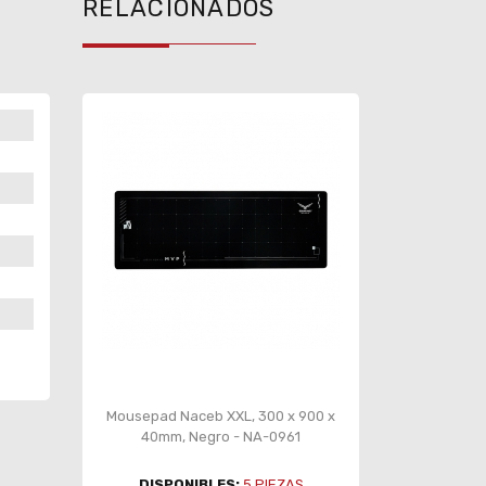
RELACIONADOS
Mousepad Naceb XXL, 300 x 900 x
40mm, Negro - NA-0961
DISPONIBLES:
5
PIEZAS