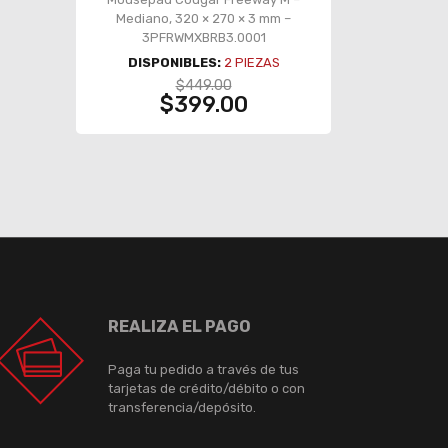
Mediano, 320 × 270 × 3 mm –
3PFRWMXBRB3.0001
DISPONIBLES:
2
PIEZAS
$449.00
$399.00
REALIZA EL PAGO
Paga tu pedido a través de tus
tarjetas de crédito/débito o con
transferencia/depósito.