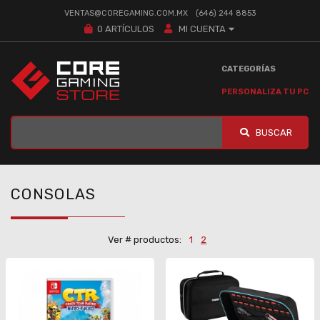
VENTAS@COREGAMING.COM.MX
(646) 244 8853
0
ARTÍCULOS
MI CUENTA
CATEGORÍAS
PERSONALIZA TU PC
BUSCAR
CONSOLAS
Ver # productos:
1
2