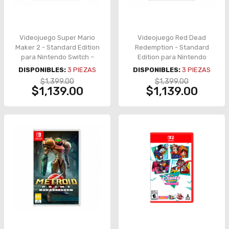
Videojuego Super Mario
Videojuego Red Dead
Maker 2 - Standard Edition
Redemption - Standard
para Nintendo Switch –
Edition para Nintendo
HAC-P-BAAQA-MEX
Switch – 120059A
DISPONIBLES:
3
PIEZAS
DISPONIBLES:
3
PIEZAS
$1,399.00
$1,399.00
$1,139.00
$1,139.00