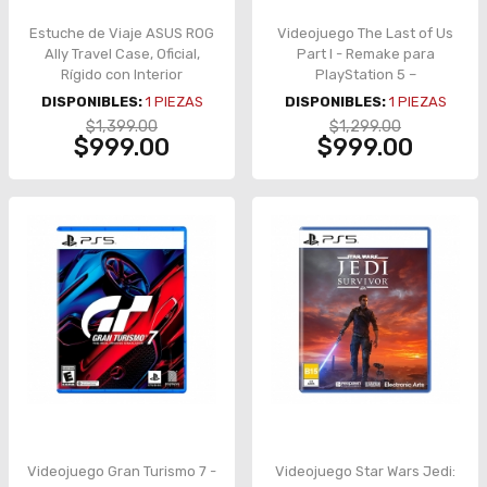
Estuche de Viaje ASUS ROG
Videojuego The Last of Us
Ally Travel Case, Oficial,
Part I - Remake para
Rígido con Interior
PlayStation 5 –
Acolchado – 90NV00D0-
1000030406-AC
DISPONIBLES:
1
PIEZAS
DISPONIBLES:
1
PIEZAS
B10000
$1,399.00
$1,299.00
$999.00
$999.00
Videojuego Gran Turismo 7 -
Videojuego Star Wars Jedi: