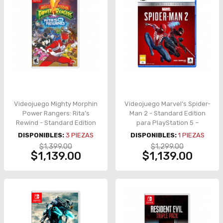
Videojuego Mighty Morphin
Videojuego Marvel’s Spider-
Power Rangers: Rita’s
Man 2 - Standard Edition
Rewind - Standard Edition
para PlayStation 5 –
para Nintendo Switch
1000038832-AC
DISPONIBLES:
3
PIEZAS
DISPONIBLES:
1
PIEZAS
$1,399.00
$1,299.00
$1,139.00
$1,139.00