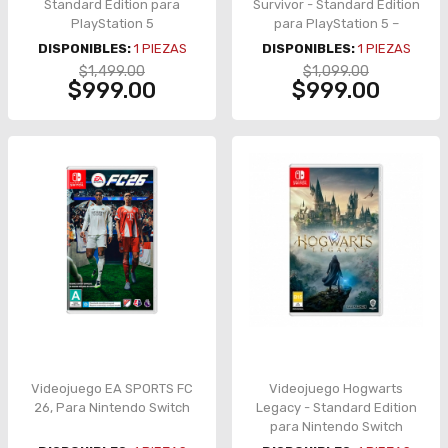
Standard Edition para
Survivor - Standard Edition
PlayStation 5
para PlayStation 5 –
7447901601
DISPONIBLES:
1
PIEZAS
DISPONIBLES:
1
PIEZAS
$1,499.00
$1,099.00
$999.00
$999.00
Videojuego EA SPORTS FC
Videojuego Hogwarts
26, Para Nintendo Switch
Legacy - Standard Edition
para Nintendo Switch