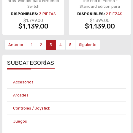
Bros. Wonder para Nintendo
The End of YoRHa -
Switch
Standard Edition para
Nintendo Switch
DISPONIBLES:
3
PIEZAS
DISPONIBLES:
2
PIEZAS
$1,799.00
$1,399.00
$1,139.00
$1,139.00
Anterior
1
2
3
4
5
Siguiente
SUBCATEGORÍAS
Accesorios
Arcades
Controles / Joystick
Juegos