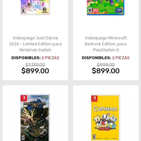
Videojuego Just Dance
Videojuego Minecraft
2026 - Limited Edition para
Bedrock Edition, para
Nintendo Switch
PlayStation 5
DISPONIBLES:
2
PIEZAS
DISPONIBLES:
2
PIEZAS
$1,139.00
$999.00
$899.00
$899.00