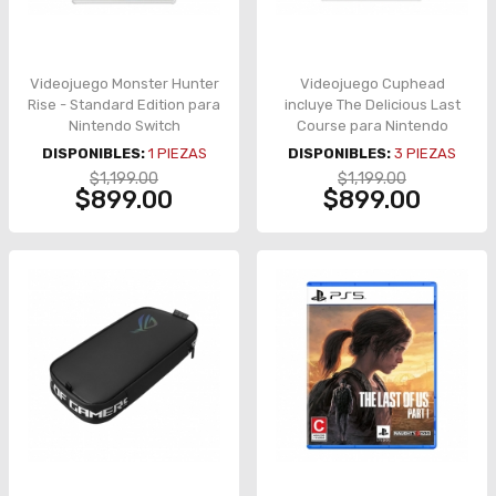
Videojuego Monster Hunter
Videojuego Cuphead
Rise - Standard Edition para
incluye The Delicious Last
Nintendo Switch
Course para Nintendo
Switch - HAC-P-ASVUG
DISPONIBLES:
1
PIEZAS
DISPONIBLES:
3
PIEZAS
$1,199.00
$1,199.00
$899.00
$899.00