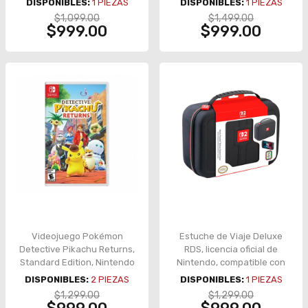
DISPONIBLES:
1
PIEZAS
DISPONIBLES:
1
PIEZAS
$1,099.00
$1,499.00
$999.00
$999.00
Videojuego Pokémon
Estuche de Viaje Deluxe
Detective Pikachu Returns,
RDS, licencia oficial de
Standard Edition, Nintendo
Nintendo, compatible con
Switch
Nintendo Switch 2
DISPONIBLES:
2
PIEZAS
DISPONIBLES:
1
PIEZAS
$1,299.00
$1,299.00