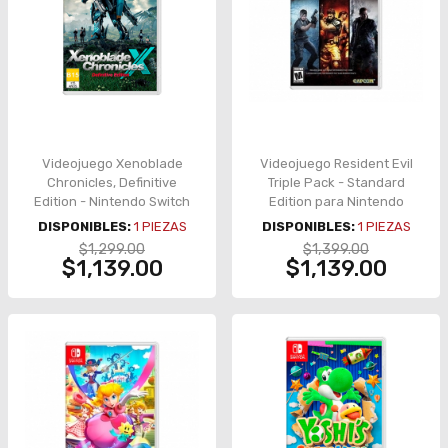
Videojuego Xenoblade
Videojuego Resident Evil
Chronicles, Definitive
Triple Pack - Standard
Edition - Nintendo Switch
Edition para Nintendo
Switch – HAC-P-AQ78B
DISPONIBLES:
1
PIEZAS
DISPONIBLES:
1
PIEZAS
$1,299.00
$1,399.00
$1,139.00
$1,139.00