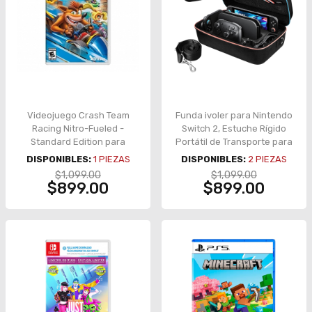
Videojuego Crash Team
Funda ivoler para Nintendo
Racing Nitro-Fueled -
Switch 2, Estuche Rígido
Standard Edition para
Portátil de Transporte para
Nintendo Switch
Viaje
DISPONIBLES:
1
PIEZAS
DISPONIBLES:
2
PIEZAS
$1,099.00
$1,099.00
$899.00
$899.00