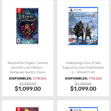
Bayonetta Origins: Cereza
Videojuego God of War
and the Lost Demon –
Ragnarök para PlayStation
Nintendo Switch, Físico
5 – 3006571-AC
DISPONIBLES:
2
PIEZAS
DISPONIBLES:
1
PIEZAS
$1,399.00
$1,499.00
$1,099.00
$1,099.00