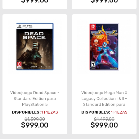
$999.00
$999.00
Videojuego Dead Space -
Videojuego Mega Man X
Standard Edition para
Legacy Collection I & II -
PlayStation 5
Standard Edition para
Nintendo Switch
DISPONIBLES:
1
PIEZAS
DISPONIBLES:
1
PIEZAS
$1,399.00
$1,499.00
$999.00
$999.00