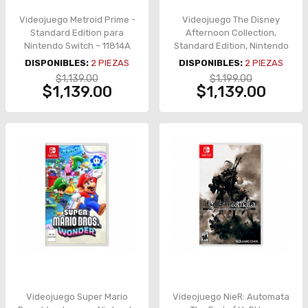
Videojuego Metroid Prime -
Videojuego The Disney
Standard Edition para
Afternoon Collection,
Nintendo Switch – 11814A
Standard Edition, Nintendo
Switch / Nintendo Switch 2
DISPONIBLES:
2
PIEZAS
DISPONIBLES:
2
PIEZAS
– AT67522C
$1,139.00
$1,199.00
$1,139.00
$1,139.00
Videojuego Super Mario
Videojuego NieR: Automata